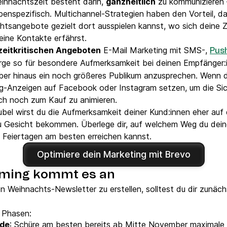
eihnachtszeit besteht darin,
ganzheitlich
zu kommunizieren –
ppenspezifisch. Multichannel-Strategien haben den Vorteil, 
tsangebote gezielt dort ausspielen kannst, wo sich deine Zi
ine Kontakte erfährst.
zeitkritischen Angeboten
E-Mail Marketing mit SMS-,
Pus
ge so für besondere Aufmerksamkeit bei deinen Empfänger:
ber hinaus ein noch größeres Publikum anzusprechen. Wenn d
g-Anzeigen auf Facebook oder Instagram setzen, um die Sic
och noch zum Kauf zu animieren.
el wirst du die Aufmerksamkeit deiner Kund:innen eher auf 
 Gesicht bekommen. Überlege dir, auf welchem Weg du deine
 Feiertagen am besten erreichen kannst.
Optimiere dein Marketing mit Brevo
Timing kommt es an
nen Weihnachts-Newsletter zu erstellen, solltest du dir zunäc
 Phasen:
ude
: Schüre am besten bereits ab Mitte November maximale 