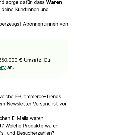
nd sorge dafür, dass
Waren
 deine Kund:innen und
überzeugst Abonnent:innen von
d 250.000 € Umsatz. Du
an.
ory
, welche E-Commerce-Trends
m Newsletter-Versand ist vor
chen E-Mails waren
ht? Welche Produkte waren
fs- und Besucherzahlen?