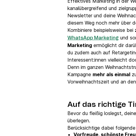
Effektives Marketing in der W
kanalübergreifend und zielgru
Newsletter und deine Weihnach
diesem Weg noch mehr über de
Kombiniere beispielsweise bei
und sor
WhatsApp Marketing
Marketing
ermöglicht dir darü
du zudem auch auf Retargetin
Interessent:innen vielleicht d
Denn im ganzen Weihnachtstrub
Kampagne
mehr als einmal
zu
Vorweihnachtszeit und an den
Auf das richtige 
Bevor du fleißig loslegst, dei
überlegen.
Berücksichtige dabei folgende
Vorfreude, schönste Fre