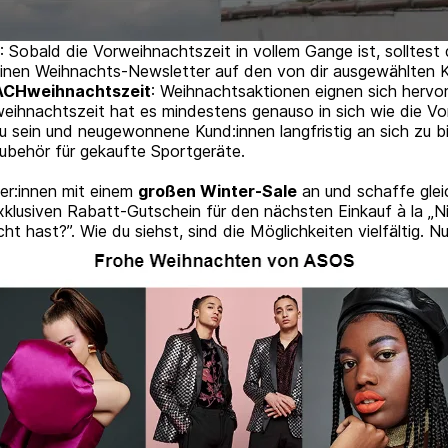
: Sobald die Vorweihnachtszeit in vollem Gange ist, solltes
nen Weihnachts-Newsletter auf den von dir ausgewählten K
NACHweihnachtszeit
: Weihnachtsaktionen eignen sich hervo
eihnachtszeit hat es mindestens genauso in sich wie die Vor
zu sein und neugewonnene Kund:innen langfristig an sich zu 
behör für gekaufte Sportgeräte.
er:innen mit einem
großen Winter-Sale
an und schaffe gleic
klusiven Rabatt-Gutschein für den nächsten Einkauf à la „
t hast?”. Wie du siehst, sind die Möglichkeiten vielfältig. 