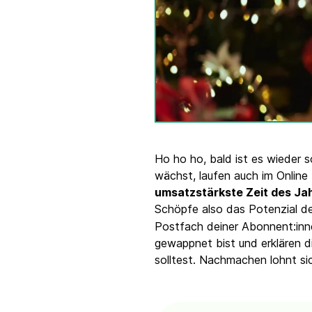
Integrationen
Verbinde Brevo mit 150+ digitalen Tools wie
Shopify, WordPress, Stripe, Zapier und mehr.
Ho ho ho, bald ist es wieder 
wächst, laufen auch im Online 
umsatzstärkste Zeit des Ja
Schöpfe also das Potenzial d
Postfach deiner Abonnent:inne
gewappnet bist und erklären d
solltest. Nachmachen lohnt si