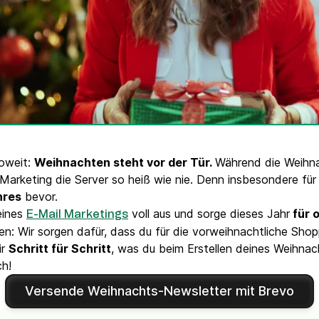
VoIP Phone
soweit:
Weihnachten steht vor der Tür.
Während die Weihna
Marketing die Server so heiß wie nie. Denn insbesondere für
hres
bevor.
eines
voll aus und sorge dieses Jahr
für 
E-Mail Marketings
n: Wir sorgen dafür, dass du für die vorweihnachtliche Sho
ir
Schritt für Schritt
, was du beim Erstellen deines Weihna
ch!
Versende Weihnachts-Newsletter mit Brevo