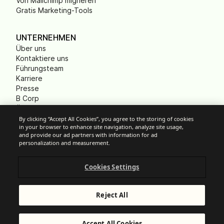
Von Mailchimp migrieren
Gratis Marketing-Tools
UNTERNEHMEN
Über uns
Kontaktiere uns
Führungsteam
Karriere
Presse
B Corp
Ökologischer Fußabdruck
Gemeinnützige
By clicking “Accept All Cookies”, you agree to the storing of cookies
in your browser to enhance site navigation, analyze site usage,
Organisationen (NPO)
and provide our ad partners with information for ad
personalization and measurement.
Cookies Settings
Cookie-Einstellungen
Anti-Spam-Richtlinien
Datenschutzrichtlinien
Reject All
Allgemeine Nutzungsbedingungen
Impressum
© Brevo 2026. Alle Rechte vorbehalten.
Accept All Cookies