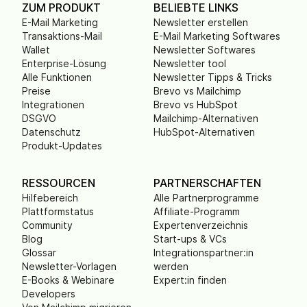
ZUM PRODUKT
BELIEBTE LINKS
E-Mail Marketing
Newsletter erstellen
Transaktions-Mail
E-Mail Marketing Softwares
Wallet
Newsletter Softwares
Enterprise-Lösung
Newsletter tool
Alle Funktionen
Newsletter Tipps & Tricks
Preise
Brevo vs Mailchimp
Integrationen
Brevo vs HubSpot
DSGVO
Mailchimp-Alternativen
Datenschutz
HubSpot-Alternativen
Produkt-Updates
RESSOURCEN
PARTNERSCHAFTEN
Hilfebereich
Alle Partnerprogramme
Plattformstatus
Affiliate-Programm
Community
Expertenverzeichnis
Blog
Start-ups & VCs
Glossar
Integrationspartner:in
Newsletter-Vorlagen
werden
E-Books & Webinare
Expert:in finden
Developers