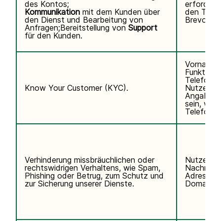
des Kontos;
erforderli
Kommunikation
mit dem Kunden über
den Telef
den Dienst und Bearbeitung von
Brevo abo
Anfragen;Bereitstellung von
Support
für den Kunden.
Vorname,
Funktion,
Telefonn
Know Your Customer (KYC).
Nutzerken
Angaben k
sein, wen
Telefondi
Verhinderung missbräuchlichen oder
Nutzerda
rechtswidrigen Verhaltens, wie Spam,
Nachname,
Phishing oder Betrug, zum Schutz und
Adresse, 
zur Sicherung unserer Dienste.
Domain de