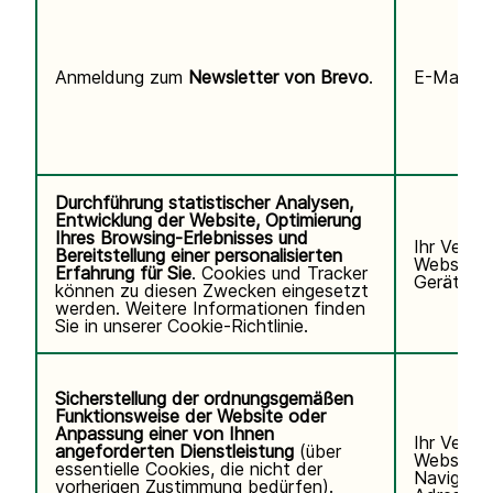
Anmeldung zum
Newsletter von Brevo
.
E-Mail-Ad
Durchführung statistischer Analysen,
Entwicklung der Website, Optimierung
Ihres Browsing-Erlebnisses und
Ihr Verha
Bereitstellung einer personalisierten
Website, 
Erfahrung für Sie
. Cookies und Tracker
Gerät/Bro
können zu diesen Zwecken eingesetzt
werden. Weitere Informationen finden
Sie in unserer
Cookie-Richtlinie.
Sicherstellung der ordnungsgemäßen
Funktionsweise der Website oder
Anpassung einer von Ihnen
Ihr Verha
angeforderten Dienstleistung
(über
Website u
essentielle Cookies, die nicht der
Navigatio
vorherigen Zustimmung bedürfen).