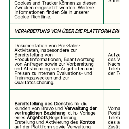
Adresse,
Cookies und Tracker können zu diesen
Zwecken eingesetzt werden. Weitere
Informationen finden Sie in unserer
Cookie-Richtlinie.
VERARBEITUNG VON ÜBER DIE PLATTFORM ERHO
Dokumentation von Pre-Sales-
Aktivitäten, insbesondere zur
Bereitstellung von
Aufzeichn
Produktinformationen, Beantwortung
des Video
von Anfragen sowie zur Vorbereitung
Nachname
und Abstimmung von Angeboten und
Telefonn
Preisen zu internen Evaluations- und
der Teiln
Trainingszwecken und zur
Qualitätssicherung.
Bereitstellung des Dienstes
für die
Kunden von Brevo und
Verwaltung der
Vorname,
vertraglichen Beziehung
, d. h.: Vorlage
Position,
eines
Angebots
;Registrierung,
Telefonn
Erstellung und Aktivierung des
Kontos
des autor
auf der Plattform sowie Verwaltung
Zusätzli