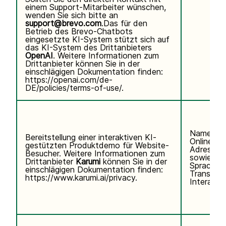
einem Support-Mitarbeiter wünschen,
wenden Sie sich bitte an
support@brevo.com
.Das für den
Betrieb des Brevo-Chatbots
eingesetzte KI-System stützt sich auf
das KI-System des Drittanbieters
OpenAI
. Weitere Informationen zum
Drittanbieter können Sie in der
einschlägigen Dokumentation finden:
https://openai.com/de-
DE/policies/terms-of-use/
.
Name, E-
Bereitstellung einer interaktiven KI-
Online-Ke
gestützten Produktdemo für Website-
Adresse)
Besucher. Weitere Informationen zum
sowie Te
Drittanbieter
Karumi
können Sie in der
Sprachei
einschlägigen Dokumentation finden:
Transkrip
https://www.karumi.ai/privacy
.
Interaktio