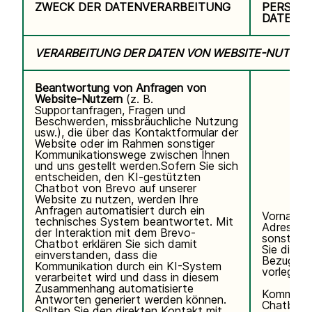
ZWECK DER DATENVERARBEITUNG
PERSON
DATEN
VERARBEITUNG DER DATEN VON WEBSITE-NUTZER
Beantwortung von Anfragen von
Website-Nutzern
(z. B.
Supportanfragen, Fragen und
Beschwerden, missbräuchliche Nutzung
usw.), die über das Kontaktformular der
Website oder im Rahmen sonstiger
Kommunikationswege zwischen Ihnen
und uns gestellt werden.Sofern Sie sich
entscheiden, den KI-gestützten
Chatbot von Brevo auf unserer
Website zu nutzen, werden Ihre
Anfragen automatisiert durch ein
Vorname,
technisches System beantwortet. Mit
Adresse, 
der Interaktion mit dem Brevo-
sonstigen
Chatbot erklären Sie sich damit
Sie direkt 
einverstanden, dass die
Bezug auf
Kommunikation durch ein KI-System
vorlegen.
verarbeitet wird und dass in diesem
Zusammenhang automatisierte
Kommunik
Antworten generiert werden können.
Chatbot.
Sollten Sie den direkten Kontakt mit