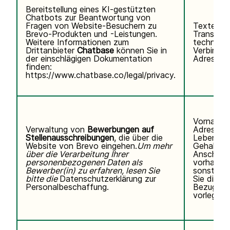
Bereitstellung eines KI-gestützten
Chatbots zur Beantwortung von
Fragen von Website-Besuchern zu
Texteing
Brevo-Produkten und -Leistungen.
Transkrip
Weitere Informationen zum
technisc
Drittanbieter
Chatbase
können Sie
in
Verbindun
der einschlägigen Dokumentation
Adresse, 
finden:
https://www.chatbase.co/legal/privacy
.
Vorname,
Verwaltung von
Bewerbungen auf
Adresse,
Stellenausschreibungen
, die über die
Lebenslau
Website von Brevo eingehen.
Um mehr
Gehaltse
über die Verarbeitung Ihrer
Anschreib
personenbezogenen Daten als
vorhanden
Bewerber(in) zu erfahren, lesen Sie
sonstigen
bitte die
Datenschutzerklärung zur
Sie direkt 
Personalbeschaffung.
Bezug au
vorlegen.