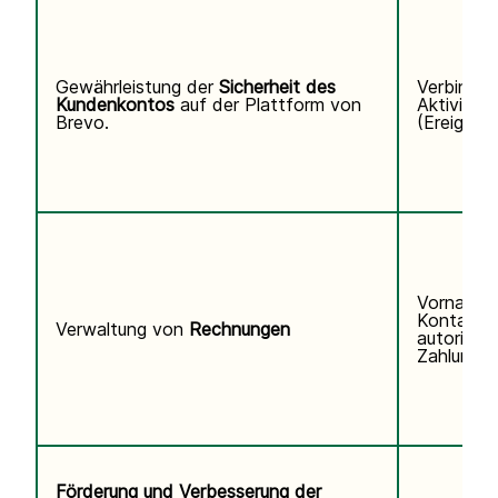
Gewährleistung der
Sicherheit des
Verbindun
Kundenkontos
auf der Plattform von
Aktivitäts
Brevo.
(Ereigniss
Vorname,
Kontaktd
Verwaltung von
Rechnungen
autorisier
Zahlungsi
Förderung und Verbesserung der