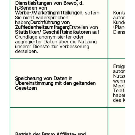
Dienstleistungen von Brevo, d.
h.:
Senden von
Werbe-/Marketingmitteilungen
, sofern
Kontaktd
Sie nicht widersprochen
autorisier
haben;
Durchführung von
Kundennu
Zufriedenheitsumfragen;
Erstellen von
(Pläne, V
Statistiken/ Geschäftsindikatoren
auf
Diensteda
Grundlage anonymisierter oder
aggregierter Daten über die Nutzung
unserer Dienste zur Verbesserung
derselben.
Ereignisp
autorisier
Nutzers.V
Speicherung von Daten in
wenn Sie
Übereinstimmung mit den geltenden
Meetings
Gesetzen
Telefonse
haben. K
des Kund
Betrieb der Brevo Affiliate- und