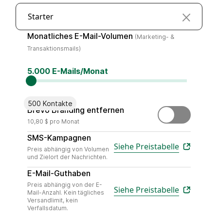
Starter
(Marketing- & Transak
Monatliches E-Mail-Volumen
(Marketing- &
Transaktionsmails)
5.000 E-Mails/Monat
500 Kontakte
Entferne „Gesendet mit B
Brevo Branding entfernen
10,80 $ pro Monat
Versende personalisierte mobile
SMS-Kampagnen
Siehe Preistabelle
Preis abhängig von Volumen
und Zielort der Nachrichten.
Wähle die Anzahl der E-Mails, die
E-Mail-Guthaben
Preis abhängig von der E-
Siehe Preistabelle
Mail-Anzahl. Kein tägliches
Versandlimit, kein
Verfallsdatum.