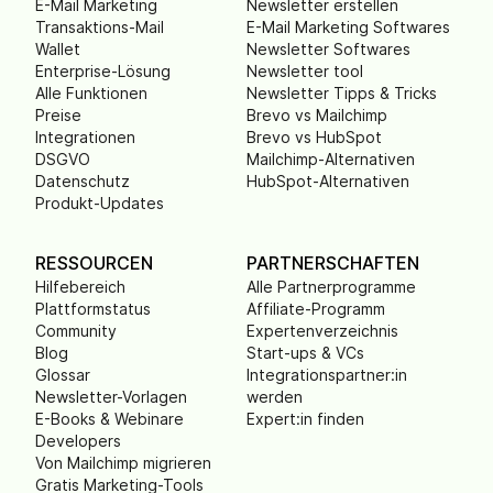
E-Mail Marketing
Newsletter erstellen
Transaktions-Mail
E-Mail Marketing Softwares
Wallet
Newsletter Softwares
Enterprise-Lösung
Newsletter tool
Alle Funktionen
Newsletter Tipps & Tricks
Preise
Brevo vs Mailchimp
Integrationen
Brevo vs HubSpot
DSGVO
Mailchimp-Alternativen
Datenschutz
HubSpot-Alternativen
Produkt-Updates
RESSOURCEN
PARTNERSCHAFTEN
Hilfebereich
Alle Partnerprogramme
Plattformstatus
Affiliate-Programm
Community
Expertenverzeichnis
Blog
Start-ups & VCs
Glossar
Integrationspartner:in
Newsletter-Vorlagen
werden
E-Books & Webinare
Expert:in finden
Developers
Von Mailchimp migrieren
Gratis Marketing-Tools