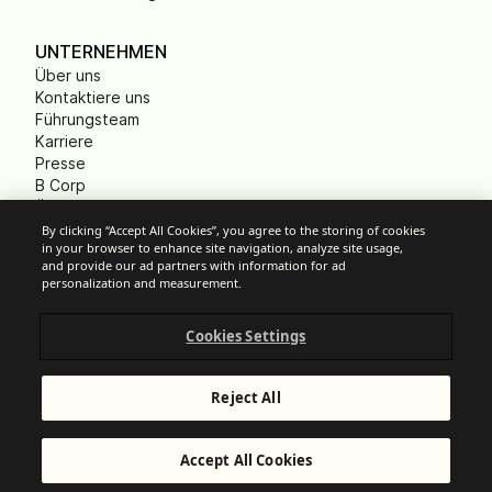
UNTERNEHMEN
Über uns
Kontaktiere uns
Führungsteam
Karriere
Presse
B Corp
Ökologischer Fußabdruck
Gemeinnützige
By clicking “Accept All Cookies”, you agree to the storing of cookies
in your browser to enhance site navigation, analyze site usage,
Organisationen (NPO)
and provide our ad partners with information for ad
personalization and measurement.
Cookies Settings
Cookie-Einstellungen
Anti-Spam-Richtlinien
Datenschutzrichtlinien
Reject All
Allgemeine Nutzungsbedingungen
Impressum
© Brevo 2026. Alle Rechte vorbehalten.
Accept All Cookies