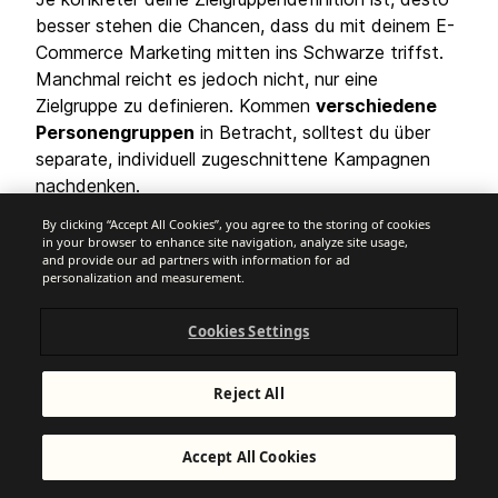
besser stehen die Chancen, dass du mit deinem E-
Commerce Marketing mitten ins Schwarze triffst.
Manchmal reicht es jedoch nicht, nur eine
Zielgruppe zu definieren. Kommen
verschiedene
Personengruppen
in Betracht, solltest du über
separate, individuell zugeschnittene Kampagnen
nachdenken.
2. Beobachte deine Konkurrenz
By clicking “Accept All Cookies”, you agree to the storing of cookies
in your browser to enhance site navigation, analyze site usage,
Mit manchen Strategien fahren deine
and provide our ad partners with information for ad
Mitbewerber:innen wahrscheinlich bereits ganz gut
personalization and measurement.
– und es ist nicht nötig, das Rad neu zu erfinden.
Aber überlege auch, was du besser machen kannst.
Cookies Settings
Aus deinen Ideen können Wettbewerbsvorteile
entstehen.
Reject All
3. Setze Ziele auf der
Grundlage von Benchmarks
Accept All Cookies
Stütze deine Projektionen auf
Branchen-