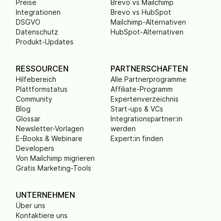
Preise
Brevo vs Mailchimp
Integrationen
Brevo vs HubSpot
DSGVO
Mailchimp-Alternativen
Datenschutz
HubSpot-Alternativen
Produkt-Updates
RESSOURCEN
PARTNERSCHAFTEN
Hilfebereich
Alle Partnerprogramme
Plattformstatus
Affiliate-Programm
Community
Expertenverzeichnis
Blog
Start-ups & VCs
Glossar
Integrationspartner:in
Newsletter-Vorlagen
werden
E-Books & Webinare
Expert:in finden
Developers
Von Mailchimp migrieren
Gratis Marketing-Tools
UNTERNEHMEN
Über uns
Kontaktiere uns