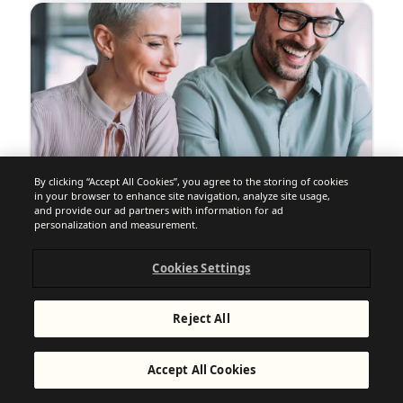
By clicking “Accept All Cookies”, you agree to the storing of cookies
in your browser to enhance site navigation, analyze site usage,
and provide our ad partners with information for ad
personalization and measurement.
MARKETING AUTOMATION
Marketing Automation erklärt:
Cookies Settings
Vorteile, Tools und Strategien
Reject All
Accept All Cookies