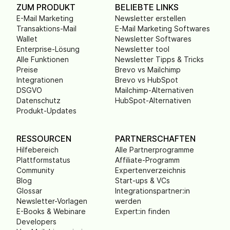
ZUM PRODUKT
BELIEBTE LINKS
E-Mail Marketing
Newsletter erstellen
Transaktions-Mail
E-Mail Marketing Softwares
Wallet
Newsletter Softwares
Enterprise-Lösung
Newsletter tool
Alle Funktionen
Newsletter Tipps & Tricks
Preise
Brevo vs Mailchimp
Integrationen
Brevo vs HubSpot
DSGVO
Mailchimp-Alternativen
Datenschutz
HubSpot-Alternativen
Produkt-Updates
RESSOURCEN
PARTNERSCHAFTEN
Hilfebereich
Alle Partnerprogramme
Plattformstatus
Affiliate-Programm
Community
Expertenverzeichnis
Blog
Start-ups & VCs
Glossar
Integrationspartner:in
Newsletter-Vorlagen
werden
E-Books & Webinare
Expert:in finden
Developers