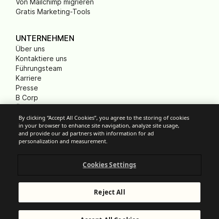
Von Mailchimp migrieren
Gratis Marketing-Tools
UNTERNEHMEN
Über uns
Kontaktiere uns
Führungsteam
Karriere
Presse
B Corp
Ökologischer Fußabdruck
Gemeinnützige
By clicking “Accept All Cookies”, you agree to the storing of cookies
in your browser to enhance site navigation, analyze site usage,
Organisationen (NPO)
and provide our ad partners with information for ad
personalization and measurement.
Cookies Settings
Cookie-Einstellungen
Anti-Spam-Richtlinien
Datenschutzrichtlinien
Reject All
Allgemeine Nutzungsbedingungen
Impressum
© Brevo 2026. Alle Rechte vorbehalten.