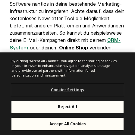
Software nahtlos in deine bestehende Marketing-
Infrastruktur zu integrieren. Achte darauf, dass dein
kostenloses Newsletter Tool die Möglichkeit
bietet, mit anderen Plattformen und Anwendungen
zusammenzuarbeiten. So kannst du beispielsweise
deine E-Mail-Kampagnen direkt mit deinem
CRM-
oder deinem
Online Shop
verbinden.
System
Kunden-Support
By clicking “Accept All Cookies”, you agree to the storing of cookies
Ein zuverlässiger Support kann dir helfen,
in your browser to enhance site navigation, analyze site usage,
and provide our ad partners with information for ad
technische Probleme zu lösen oder Fragen zu
personalization and measurement.
beantworten, die während der Nutzung deines
kostenlosen Newsletter Tools aufkommen. Achte
Cookies Settings
darauf, dass dein Newsletter-Anbieter einen
Support bietet, der schnell erreichbar ist,
Reject All
idealerweise per
Telefon, E-Mail oder Chat
. Wenn
du gerne Support auf Deutsch bekommen
möchtest, solltest du darauf achten, dass dein
Accept All Cookies
Tool dies anbietet – bei vielen Tools ist der