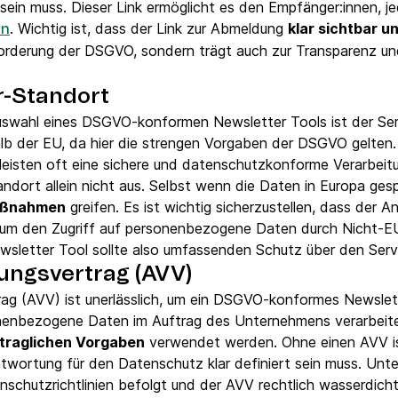
ein muss. Dieser Link ermöglicht es den Empfänger:innen, je
. Wichtig ist, dass der Link zur Abmeldung
klar sichtbar u
en
nforderung der DSGVO, sondern trägt auch zur Transparenz un
r-Standort
Auswahl eines DSGVO-konformen Newsletter Tools ist der Serv
lb der EU, da hier die strengen Vorgaben der DSGVO gelten.
eisten oft eine sichere und datenschutzkonforme Verarbeit
tandort allein nicht aus. Selbst wenn die Daten in Europa ge
aßnahmen
greifen. Es ist wichtig sicherzustellen, dass der 
, um den Zugriff auf personenbezogene Daten durch Nicht-EU
sletter Tool sollte also umfassenden Schutz über den Serve
ungsvertrag (AVV)
rag (AVV) ist unerlässlich, um ein DSGVO-konformes Newslet
onenbezogene Daten im Auftrag des Unternehmens verarbeitet 
traglichen Vorgaben
verwendet werden. Ohne einen AVV is
ortung für den Datenschutz klar definiert sein muss. Unter
nschutzrichtlinien befolgt und der AVV rechtlich wasserdich