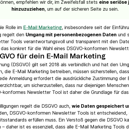
können, empfehlen wir dir, im Zweifelsfall stets
eine seriöse 
hinzuzuziehen
, um auf der sicheren Seite zu sein.
le Rolle im
, insbesondere seit der Einfüh
E-Mail Marketing
 regelt den
Umgang mit personenbezogenen Daten
und s
ter Tools verantwortungsvoll und transparent mit den Date
das konkret für die Wahl eines DSGVO-konformen Newslett
VO für dein E-Mail Marketing
ung (DSGVO) gilt seit 2018 als verbindlich und hat den U
 die E-Mail Marketing betreiben, müssen sicherstellen, das
Jede Anmeldung erfordert die ausdrückliche Zustimmung der
erzichtbar, um sicherzustellen, dass nur diejenigen Menschen 
konformes Newsletter Tool ist daher die Grundlage für da
lligungen regelt die DSGVO auch,
wie Daten gespeichert u
nden, DSGVO-konformen Newsletter Tools ist entscheidend, 
eitsstandards erfüllen muss. Ein Verstoß gegen die DSGVO 
daher ist es essenziell, dass alle E-Mail Marketing Tools di