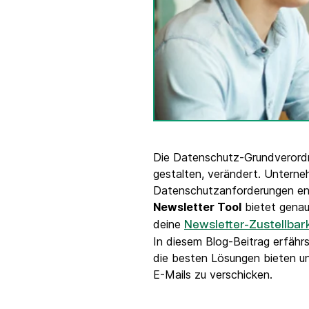
Integrationen
Verbinde Brevo mit 150+ digitalen Tools wie
Shopify, WordPress, Stripe, Zapier und mehr.
Die Datenschutz-Grundverordn
gestalten, verändert. Unterne
Datenschutzanforderungen en
Newsletter Tool
bietet genau
deine
Newsletter-Zustellbar
In diesem Blog-Beitrag erfäh
die besten Lösungen bieten u
E-Mails zu verschicken.