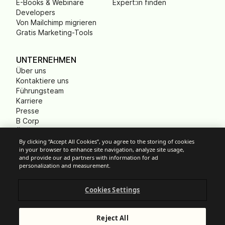
E-Books & Webinare
Expert:in finden
Developers
Von Mailchimp migrieren
Gratis Marketing-Tools
UNTERNEHMEN
Über uns
Kontaktiere uns
Führungsteam
Karriere
Presse
B Corp
Ökologischer Fußabdruck
Gemeinnützige
By clicking “Accept All Cookies”, you agree to the storing of cookies
in your browser to enhance site navigation, analyze site usage,
Organisationen (NPO)
and provide our ad partners with information for ad
personalization and measurement.
Cookies Settings
Cookie-Einstellungen
Anti-Spam-Richtlinien
Datenschutzrichtlinien
Reject All
Allgemeine Nutzungsbedingungen