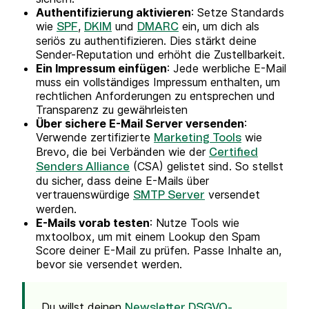
Authentifizierung aktivieren
: Setze Standards
wie
,
und
ein, um dich als
SPF
DKIM
DMARC
seriös zu authentifizieren. Dies stärkt deine
Sender-Reputation und erhöht die Zustellbarkeit.
Ein Impressum einfügen
: Jede werbliche E-Mail
muss ein vollständiges Impressum enthalten, um
rechtlichen Anforderungen zu entsprechen und
Transparenz zu gewährleisten
Über sichere E-Mail Server versenden
:
Verwende zertifizierte
wie
Marketing Tools
Brevo, die bei Verbänden wie der
Certified
(CSA) gelistet sind. So stellst
Senders Alliance
du sicher, dass deine E-Mails über
vertrauenswürdige
versendet
SMTP Server
werden.
E-Mails vorab testen
: Nutze Tools wie
mxtoolbox, um mit einem Lookup den Spam
Score deiner E-Mail zu prüfen. Passe Inhalte an,
bevor sie versendet werden.
Du willst deinen
Newsletter DSGVO-