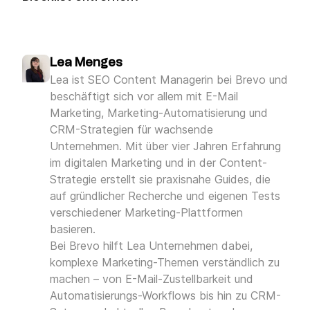
in deinem Brevo-
Konto
Lea Menges
Lea ist SEO Content Managerin bei Brevo und
beschäftigt sich vor allem mit E-Mail
Marketing, Marketing-Automatisierung und
wie Spam-Beschwerden
oder technische Fehler
CRM-Strategien für wachsende
Unternehmen. Mit über vier Jahren Erfahrung
im digitalen Marketing und in der Content-
Strategie erstellt sie praxisnahe Guides, die
bestimmte
auf gründlicher Recherche und eigenen Tests
Domains blockierst
verschiedener Marketing-Plattformen
basieren.
Bei Brevo hilft Lea Unternehmen dabei,
komplexe Marketing-Themen verständlich zu
machen – von E-Mail-Zustellbarkeit und
Automatisierungs-Workflows bis hin zu CRM-