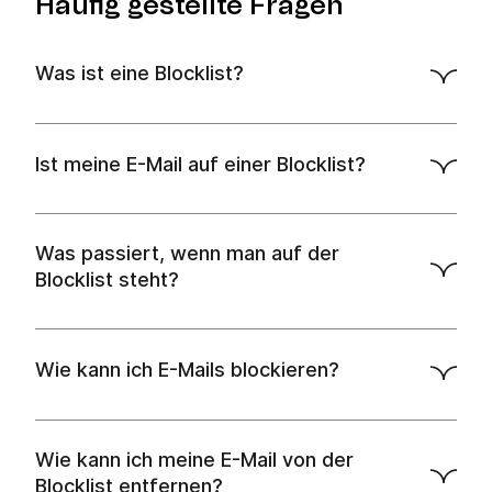
Häufig gestellte Fragen
Was ist eine Blocklist?
als Spam-Quellen eingestuft
Ist meine E-Mail auf einer Blocklist?
IP Blocklist Check
durchführen
Was passiert, wenn man auf der
Blocklist steht?
Wie kann ich E-Mails blockieren?
privaten Accounts
Zustellbarkeit
deiner Nachrichten erheblich beeinträchtigen
Wie kann ich meine E-Mail von der
Blocklist entfernen?