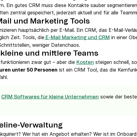
n. Ein gutes CRM muss diese Kontakte sauber segmentieren
lten zentral gespeichert, jederzeit aktuell und für alle Teamm
Mail und Marketing Tools
zieren hauptsächlich per E-Mail. Ein CRM, das E-Mail-Verlä
ich Zeit. Tools, die
in einer Ob
E-Mail Marketing und CRM
 Schnittstellen, weniger Datenchaos.
r kleine und mittlere Teams
nktionieren zwar gut – aber die
steigen schnell, s
Kosten
uren unter 50 Personen
ist ein CRM Tool, das die Kernfun
Wahl.
n
sowie der best
CRM Softwares für kleine Unternehmen
peline-Verwaltung
kquiriert? Wer hat ein Angebot erhalten? Wer ist im Onboarding