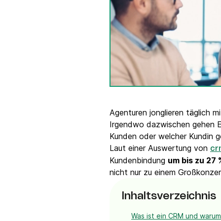
Integrationen
Verbinde Brevo mit 150+ digitalen Tools wie
Shopify, WordPress, Stripe, Zapier und mehr.
Agenturen jonglieren täglich m
Irgendwo dazwischen gehen E-
Kunden oder welcher Kundin g
Laut einer Auswertung von
cr
Kundenbindung
um bis zu 27 
nicht nur zu einem Großkonzer
Inhaltsverzeichnis
Was ist ein CRM und waru