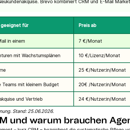
 Neukundenakquise. Brevo kombiniert CRM und E-Mail Marketin
geeignet für
Preis ab
il in einem
7 €/Monat
turen mit Wachstumsplänen
10 €/Lizenz/Monat
rne
25 €/Nutzer:in/Monat
e Teams mit kleinem Budget
20€ /Nutzer:in/Monat
kquise und Vertrieb
24 €/Nutzer:in/Monat
nung. Stand: 25.06.2026.
RM und warum brauchen Agen
ment – kurz CRM – bezeichnet die systematische Pflege v