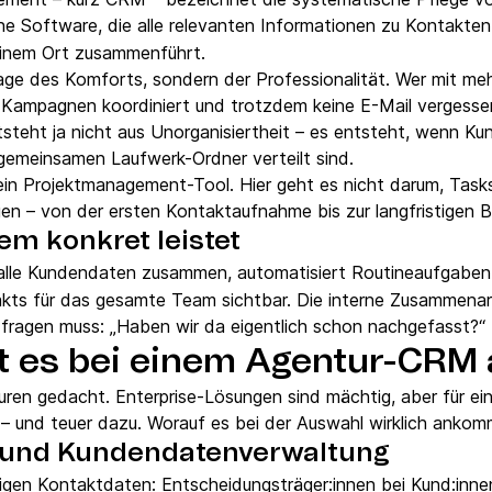
ne Software, die alle relevanten Informationen zu Kontakten
einem Ort zusammenführt.
age des Komforts, sondern der Professionalität. Wer mit meh
 Kampagnen koordiniert und trotzdem keine E-Mail vergessen
steht ja nicht aus Unorganisiertheit – es entsteht, wenn Ku
gemeinsamen Laufwerk-Ordner verteilt sind.
in Projektmanagement-Tool. Hier geht es nicht darum, Task
en – von der ersten Kontaktaufnahme bis zur langfristigen 
m konkret leistet
alle Kundendaten zusammen, automatisiert Routineaufgaben
ts für das gesamte Team sichtbar. Die interne Zusammenarbe
 fragen muss: „Haben wir da eigentlich schon nachgefasst?“
 es bei einem Agentur-CRM
uren gedacht. Enterprise-Lösungen sind mächtig, aber für e
t – und teuer dazu. Worauf es bei der Auswahl wirklich anko
- und Kundendatenverwaltung
tigen Kontaktdaten: Entscheidungsträger:innen bei Kund:innen