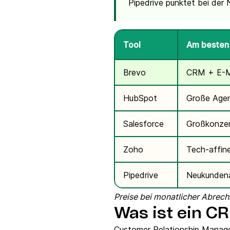
Pipedrive punktet bei der
Tool
Am besten 
Brevo
CRM + E-Ma
HubSpot
Große Agen
Salesforce
Großkonze
Zoho
Tech-affin
Pipedrive
Neukundena
Preise bei monatlicher Abrech
Was ist ein C
Customer Relationship Manage