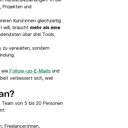
, Projekten und
reren Kund:innen gleichzeitig
 will, braucht
mehr als eine
ndendaten über drei Tools,
s zu verwalten, sondern
Bindung.
 wie
und
Follo
w
-up-E-Mails
it verbessert sich, weil
 an?
in Team von 5 bis 20 Personen
mmt:
, Freelancer:innen,