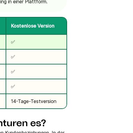
g in einer Plattform.
Kostenlose Version
✅
✅
✅
✅
14-Tage-Testversion
turen es?
on Kundenbeziehungen. In der