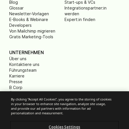
Blog
Start-ups & VCs
Glossar
Integrationspartner:in
Newsletter-Vorlagen
werden
E-Books & Webinare
Expert:in finden
Developers
Von Mailchimp migrieren
Gratis Marketing-Tools
UNTERNEHMEN
Über uns
Kontaktiere uns
Führungsteam
Karriere
Presse
B Corp
Ökologischer Fußabdruck
Gemeinnützige
By clicking “Accept All Cookies”, you agree to the storing of cookies
in your browser to enhance site navigation, analyze site usage,
Organisationen (NPO)
and provide our ad partners with information for ad
personalization and measurement.
Cookies Settings