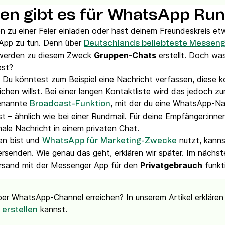
en gibt es für WhatsApp Ru
 zu einer Feier einladen oder hast deinem Freundeskreis et
sApp zu tun. Denn über
Deutschlands beliebteste Messen
 werden zu diesem Zweck
Gruppen-Chats
erstellt. Doch wa
est?
 Du könntest zum Beispiel eine Nachricht verfassen, diese ko
ichen willst. Bei einer langen Kontaktliste wird das jedoch z
genannte
, mit der du eine WhatsApp-Nac
Broadcast-Funktion
 – ähnlich wie bei einer Rundmail. Für deine Empfänger:inne
ale Nachricht in einem privaten Chat.
en bist und
nutzt, kanns
WhatsApp für Marketing-Zwecke
rsenden. Wie genau das geht, erklären wir später. Im nächste
ersand mit der Messenger App für den
Privatgebrauch
funkti
per WhatsApp-Channel erreichen? In unserem Artikel erklären 
kannst.
erstellen