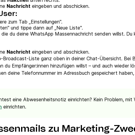
 das
Häkchen
unten rechts.
ine
Nachricht
eingeben und abschicken.
User:
re zum Tab „Einstellungen".
ten" und tippe dann auf „Neue Liste".
n die du deine WhatsApp Massennachricht senden willst. Du
ine
Nachricht
eingeben und abschicken.
-Broadcast-Liste ganz oben in deiner Chat-Übersicht. Bei B
nn du Empfänger:innen hinzufügen willst – und auch wieder l
en deine Telefonnummer im Adressbuch gespeichert haben, 
htest eine Abwesenheitsnotiz einrichten? Kein Problem, mi
einrichten.
n
senmails zu Marketing-Zwe