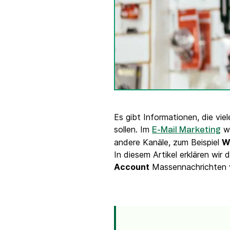
Integrationen
Verbinde Brevo mit 150+ digitalen Tools wie
Shopify, WordPress, Stripe, Zapier und mehr.
Es gibt Informationen, die vi
sollen. Im
we
E-Mail Marketing
andere Kanäle, zum Beispiel
W
In diesem Artikel erklären wir 
Account
Massennachrichten v