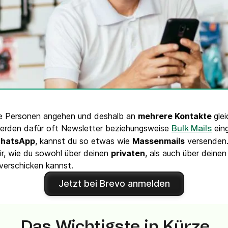
VoIP Phone
ele Personen angehen und deshalb an
mehrere Kontakte
gle
rden dafür oft Newsletter beziehungsweise
eing
Bulk Mails
hatsApp
, kannst du so etwas wie
Massenmails
versenden
dir, wie du sowohl über deinen
privaten
, als auch über deine
erschicken kannst.
Jetzt bei Brevo anmelden
Das Wichtigste in Kürze