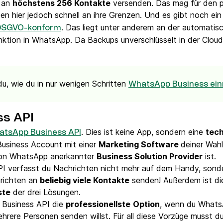
u an
höchstens 256 Kontakte
versenden. Das mag für den p
n hier jedoch schnell an ihre Grenzen. Und es gibt noch ei
. Das liegt unter anderem an der automatis
% DSGVO-konform
ktion in WhatsApp. Da Backups unverschlüsselt in der Clou
 du, wie du in nur wenigen Schritten
WhatsApp Business ein
s API
. Dies ist keine App, sondern eine
tech
atsApp Business API
Business Account mit einer
Marketing Software
deiner Wah
 von WhatsApp anerkannter
Business Solution Provider
ist.
PI verfasst du Nachrichten nicht mehr auf dem Handy, son
richten an
beliebig viele Kontakte
senden! Außerdem ist di
ste
der drei Lösungen.
p Business API die
professionellste
Option
, wenn du Whats
rere Personen senden willst. Für all diese Vorzüge musst du