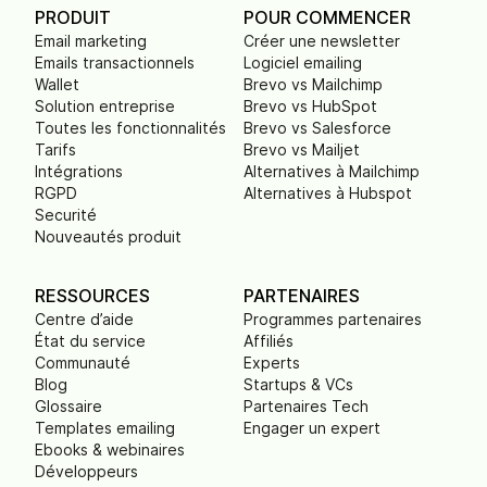
PRODUIT
POUR COMMENCER
Email marketing
Créer une newsletter
Emails transactionnels
Logiciel emailing
Wallet
Brevo vs Mailchimp
Solution entreprise
Brevo vs HubSpot
Toutes les fonctionnalités
Brevo vs Salesforce
Tarifs
Brevo vs Mailjet
Intégrations
Alternatives à Mailchimp
RGPD
Alternatives à Hubspot
Securité
Nouveautés produit
RESSOURCES
PARTENAIRES
Centre d’aide
Programmes partenaires
État du service
Affiliés
Communauté
Experts
Blog
Startups & VCs
Glossaire
Partenaires Tech
Templates emailing
Engager un expert
Ebooks & webinaires
Développeurs