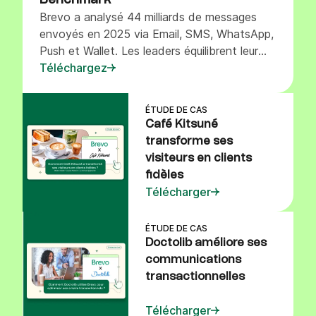
Benchmark
Brevo a analysé 44 milliards de messages
envoyés en 2025 via Email, SMS, WhatsApp,
Push et Wallet. Les leaders équilibrent leur
pression marketing et engagent sans lasser.
Téléchargez
ÉTUDE DE CAS
Café Kitsuné
transforme ses
visiteurs en clients
fidèles
Télécharger
ÉTUDE DE CAS
Doctolib améliore ses
communications
transactionnelles
Télécharger