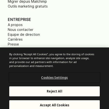
Migrer depuis Mailchimp
Outils marketing gratuits
ENTREPRISE
A propos
Nous contacter
Equipe de direction
Carrières
Presse
B Corp
Empreinte carbone
By clicking “Accept All Cookies”, you agree to the storing of cookies
in your browser to enhance site navigation, analyze site usage,
ONG
and provide our ad partners with information for ad
personalization and measurement.
Cookies Settings
Paramètres des cookies
Politique d'Utilisation Acceptable
Protection des données
Reject All
Conditions Générales de Services
Mentions légales
© Brevo 2025. Tous droits réservés.
Accept All Cookies