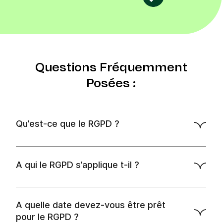
Questions Fréquemment
Posées :
Qu’est-ce que le RGPD ?
directive sur la protection des
données personnelles
A qui le RGPD s’applique t-il ?
sur le
site de la CNIL
A quelle date devez-vous être prêt
pour le RGPD ?