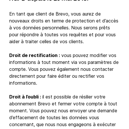
Droit à l’oubli :
si l’un de vos contacts souhaite
exercer son droit à l’oubli, vous pouvez tout
En tant que client de Brevo, vous aurez de
simplement le supprimer de vos listes sur Brevo :
nouveaux droits en terme de protection et d’accès
cela effacera également toutes les informations
à vos données personnelles. Nous serons prêts
le concernant. Si l’un de vos contacts nous
adresse directement une demande valide, nous
pour répondre à toutes vos requêtes et pour vous
vous en avertirons et effacerons ses
aider à traiter celles de vos clients.
informations de votre compte ou, le cas
échéant, de tous les comptes Brevo qui
Droit de rectification :
vous pouvez modifier vos
disposent d’informations sur ce contact.
informations à tout moment via vos paramètres de
Droit à la portabilité :
vous pouvez d’ores et
déjà exporter les informations de vos contacts
compte. Vous pouvez également nous contacter
en fichier .csv.
directement pour faire éditer ou rectifier vos
Droit à l’accès :
assurez-vous d’expliciter l’usage
informations.
que vous faites des données personnelles que
vous collectez dans votre politique de
Droit à l’oubli :
il est possible de résilier votre
confidentialité. Si vos clients demandent à
exercer leur droit à l’accès, vous pouvez
abonnement Brevo et fermer votre compte à tout
exporter leurs informations les concernants dans
moment. Vous pouvez nous envoyer une demande
un fichier csv (cf. droit à la portabilité).
d’effacement de toutes les données vous
concernant, que nous nous engageons à exécuter