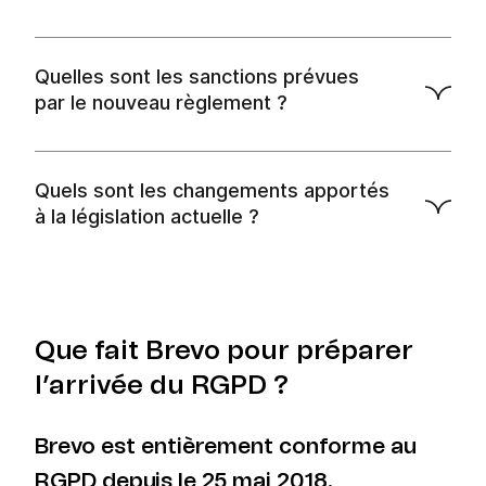
Unifier les réglementations européennes sur la
protection des données
Donner aux citoyens le contrôle sur l’usage fait
Quelles sont les sanctions prévues
de leurs données
par le nouveau règlement ?
Responsabiliser les entreprises sur le traitement
des données
Quels sont les changements apportés
à la législation actuelle ?
Que fait Brevo pour préparer
l’arrivée du RGPD ?
Droit de rectification :
vous pouvez modifier
les informations de vos contacts à tout
moment. Vous pouvez également nous
Brevo est entièrement conforme au
contacter directement afin que nous modifions
RGPD depuis le 25 mai 2018.
ou supprimions les données pour vous.