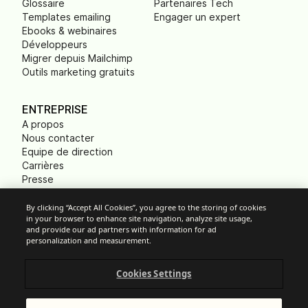
Glossaire
Partenaires Tech
Templates emailing
Engager un expert
Ebooks & webinaires
Développeurs
Migrer depuis Mailchimp
Outils marketing gratuits
ENTREPRISE
A propos
Nous contacter
Equipe de direction
Carrières
Presse
B Corp
Empreinte carbone
By clicking “Accept All Cookies”, you agree to the storing of cookies
in your browser to enhance site navigation, analyze site usage,
ONG
and provide our ad partners with information for ad
personalization and measurement.
Cookies Settings
Paramètres des cookies
Politique d'Utilisation Acceptable
Protection des données