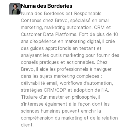
confiance
: un message personnalisé basé
expérience client cohérente et fluide. Le
Numa des Borderies
sur des données de première main sera
Numa des Borderies est Responsable
mobile joue ici un rôle central : c'est
toujours mieux perçu qu'une publicité
Contenus chez Brevo, spécialisé en email
l'appareil depuis lequel vos clients
intrusive. L'accessibilité et la transparence
marketing, marketing automation, CRM et
consultent leurs médias sociaux,
sur l'usage des données sont aujourd'hui
Customer Data Platforms. Fort de plus de 10
effectuent leurs achats et interagissent
des critères décisifs pour maintenir
une
ans d’expérience en marketing digital, il crée
avec votre marque. Les logiciels de
.
bonne relation client
des guides approfondis en testant et
marketing modernes et les data platforms
analysant les outils marketing pour fournir des
permettent de centraliser ces données et
conseils pratiques et actionnables. Chez
d'engager votre communauté sur tous les
Brevo, il aide les professionnels à naviguer
canaux depuis une seule interface, pour un
dans les sujets marketing complexes :
suivi global et une communication
délivrabilité email, workflows d’automation,
véritablement omnicanale.
stratégies CRM/CDP et adoption de l’IA.
Titulaire d’un master en philosophie, il
s’intéresse également à la façon dont les
sciences humaines peuvent enrichir la
compréhension du marketing et de la relation
client.