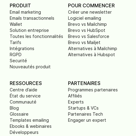
PRODUIT
POUR COMMENCER
Email marketing
Créer une newsletter
Emails transactionnels
Logiciel emailing
Wallet
Brevo vs Mailchimp
Solution entreprise
Brevo vs HubSpot
Toutes les fonctionnalités
Brevo vs Salesforce
Tarifs
Brevo vs Mailjet
Intégrations
Alternatives à Mailchimp
RGPD
Alternatives à Hubspot
Securité
Nouveautés produit
RESSOURCES
PARTENAIRES
Centre d’aide
Programmes partenaires
État du service
Affiliés
Communauté
Experts
Blog
Startups & VCs
Glossaire
Partenaires Tech
Templates emailing
Engager un expert
Ebooks & webinaires
Développeurs