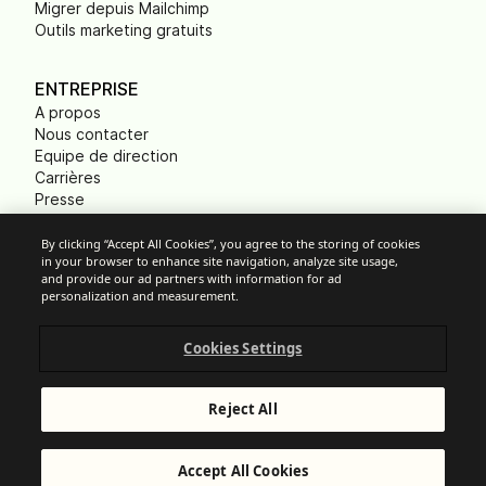
Migrer depuis Mailchimp
Outils marketing gratuits
ENTREPRISE
A propos
Nous contacter
Equipe de direction
Carrières
Presse
B Corp
Empreinte carbone
By clicking “Accept All Cookies”, you agree to the storing of cookies
in your browser to enhance site navigation, analyze site usage,
ONG
and provide our ad partners with information for ad
personalization and measurement.
Cookies Settings
Paramètres des cookies
Politique d'Utilisation Acceptable
Protection des données
Reject All
Conditions Générales de Services
Mentions légales
© Brevo 2025. Tous droits réservés.
Accept All Cookies