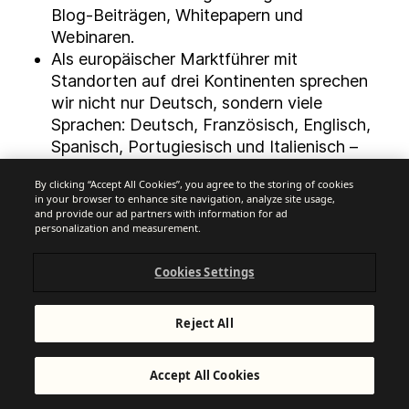
Blog-Beiträgen, Whitepapern und
Webinaren.
Als europäischer Marktführer mit
Standorten auf drei Kontinenten sprechen
wir nicht nur Deutsch, sondern viele
Sprachen: Deutsch, Französisch, Englisch,
Spanisch, Portugiesisch und Italienisch –
schreib uns einfach an und wir helfen
By clicking “Accept All Cookies”, you agree to the storing of cookies
weiter.
in your browser to enhance site navigation, analyze site usage,
and provide our ad partners with information for ad
Kostenlos Newsletter versenden
personalization and measurement.
Cookies Settings
Reject All
Mehrfach ausgezeichnet
Accept All Cookies