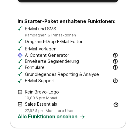
Im Starter-Paket enthaltene Funktionen:
E-Mail und SMS
Kampagnen & Transaktionen
Drag-and-Drop E-Mail Editor
E-Mail-Vorlagen
AI Content Generator
Entwirf Betreffzeilen und E-Mail-Texte, passe den
Erweiterte Segmentierung
Suche, speichere und organisiere deine Kontakte
Formulare
Erstelle markenspezifische Formulare, um Leads
Grundlegendes Reporting & Analyse
E-Mail Support
Bei Fragen steht dir unser Kundensupport per E-M
Kein Brevo-Logo
10,80 $
pro Monat
Sales Essentials
27,92 $
pro Monat pro User
Alle Funktionen ansehen