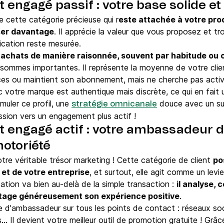
nt engagé passif : votre base solide et 
e cette catégorie précieuse qui r
este attachée à votre pro
ser davantage
. Il apprécie la valeur que vous proposez et tr
ication reste mesurée.
s achats de manière raisonnée, souvent par habitude ou
ommes importantes. Il représente la moyenne de votre clien
rvices ou maintient son abonnement, mais ne cherche pas act
votre marque est authentique mais discrète, ce qui en fait u
imuler ce profil, une
douce avec un sui
stratégie omnicanale
ssion vers un engagement plus actif !
ent engagé actif : votre ambassadeur 
notoriété
otre véritable trésor marketing ! Cette catégorie de client
po
 et de votre entreprise
, et surtout, elle agit comme un levi
cation va bien au-delà de la simple transaction :
il analyse,
rtage généreusement son expérience positive
.
ôle d'ambassadeur sur tous les points de contact : réseaux so
. Il devient votre meilleur outil de promotion gratuite ! Grâ