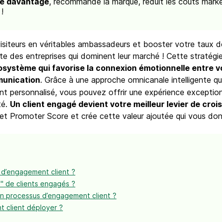
e davantage
, recommande la marque, réduit les coûts marke
!
isiteurs en véritables ambassadeurs et booster votre taux 
e des entreprises qui dominent leur marché ! Cette stratégie
système qui favorise la connexion émotionnelle entre vot
munication
. Grâce à une approche omnicanale intelligente q
t personnalisé, vous pouvez offrir une expérience exceptionne
té.
Un client engagé devient votre meilleur levier de cro
e Net Promoter Score et crée cette valeur ajoutée qui vous d
 d’engagement client ?
e" de clients engagés ?
’un processus d’engagement client ?
 client déployer ?