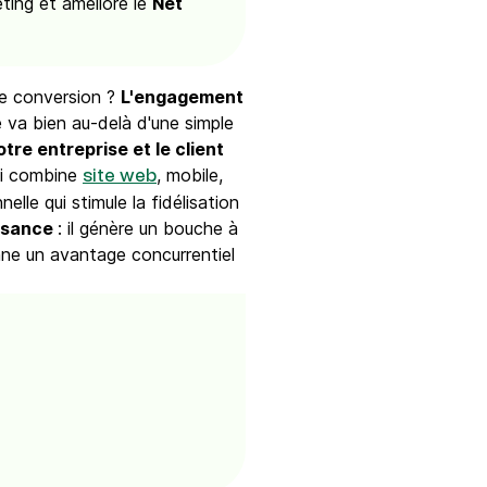
ting et améliore le
Net
de conversion ?
L'engagement
 va bien au-delà d'une simple
re entreprise et le client
ui combine
, mobile,
site web
lle qui stimule la fidélisation
issance
: il génère un bouche à
onne un avantage concurrentiel