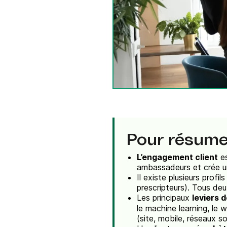
Intégrations
Connectez Brevo à plus de 150 outils numéri
comme Shopify, WordPress, Stripe, Zapier, et
Pour résumer
L’engagement client
es
ambassadeurs et crée un
Il existe plusieurs profi
prescripteurs). Tous deu
Les principaux
leviers 
le machine learning, le 
(site, mobile, réseaux so