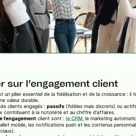
Téléphone
ques
c.
 sur l’engagement client
t un pilier essentiel de la fidélisation et de la croissance : il
e valeur durable.
ls de clients engagés :
passifs
(fidèles mais discrets) ou acti
x contribuent à la notoriété et au chiffre d’affaires.
de l’engagement
client sont :
, le marketing automatio
le CRM
wallet mobile, les notifications push et les contenus personna
ciaux).