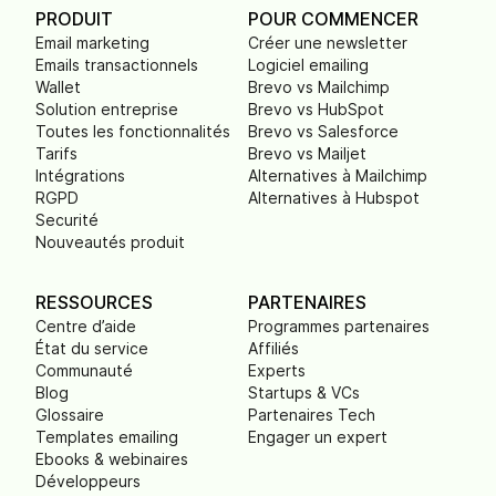
PRODUIT
POUR COMMENCER
Email marketing
Créer une newsletter
Emails transactionnels
Logiciel emailing
Wallet
Brevo vs Mailchimp
Solution entreprise
Brevo vs HubSpot
Toutes les fonctionnalités
Brevo vs Salesforce
Tarifs
Brevo vs Mailjet
Intégrations
Alternatives à Mailchimp
RGPD
Alternatives à Hubspot
Securité
Nouveautés produit
RESSOURCES
PARTENAIRES
Centre d’aide
Programmes partenaires
État du service
Affiliés
Communauté
Experts
Blog
Startups & VCs
Glossaire
Partenaires Tech
Templates emailing
Engager un expert
Ebooks & webinaires
Développeurs