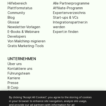
Hilfebereich
Alle Partnerprogramme
Plattformstatus
Affiliate-Programm
Community
Expertenverzeichnis
Blog
Start-ups & VCs
Glossar
Integrationspartner:in
Newsletter-Vorlagen
werden
E-Books & Webinare
Expert:in finden
Developers
Von Mailchimp migrieren
Gratis Marketing-Tools
UNTERNEHMEN
Über uns
Kontaktiere uns
Führungsteam
Karriere
Presse
B Corp
Ökologischer Fußabdruck
Gemeinnützige
By clicking “Accept All Cookies”, you agree to the storing of cookies
in your browser to enhance site navigation, analyze site usage,
Organisationen (NPO)
and provide our ad partners with information for ad