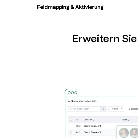
verknüpfen.
Feldmapping & Aktivierung
Ordnen Sie Ihre Tally-Formularfelder den Br
Kontakteigenschaften zu, testen Sie die Ver
Sie die automatische Synchronisation.
Erweitern Sie