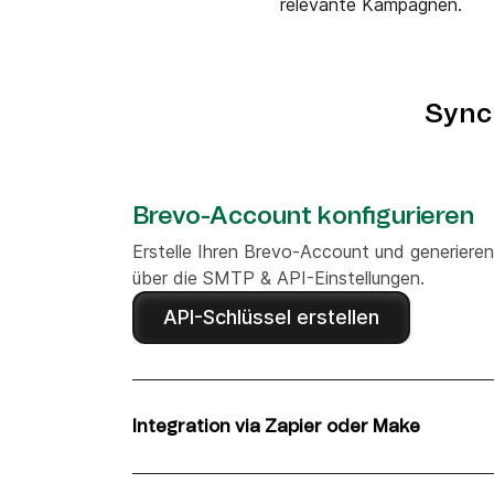
relevante Kampagnen.
Sync
Brevo-Account konfigurieren
Erstelle Ihren Brevo-Account und generieren
über die SMTP & API-Einstellungen.
API-Schlüssel erstellen
Integration via Zapier oder Make
Wählen Sie Ihre bevorzugte Integrationsplat
Make), um Tally und Brevo mit vorgefertigt