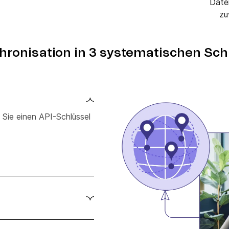
Date
zu
hronisation in 3 systematischen Schr
 Sie einen API-Schlüssel
tform (Zapier oder
en Workflows zu