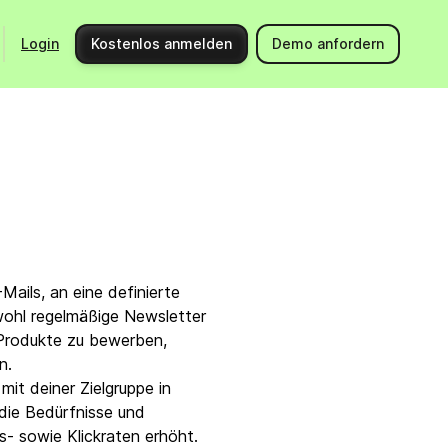
Login
Kostenlos anmelden
Demo anfordern
Starte durch mit Brevo
Support
Integrationen
Hilfeberei
Produkt-Updates
Kontaktier
Community
API-Doku
Events
ails, an eine definierte
owohl regelmäßige Newsletter
Partnerprogramm
, Produkte zu bewerben,
n.
Jetzt Expert:in beauftragen
mit deiner Zielgruppe in
 die Bedürfnisse und
- sowie Klickraten erhöht.