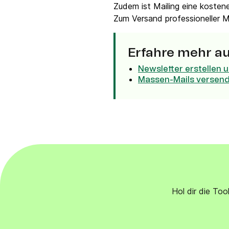
Integrationen
Zudem ist Mailing eine kosten
Verbinde Brevo mit 150+ digitalen Tools wie
Zum Versand professioneller Ma
Shopify, WordPress, Stripe, Zapier und mehr.
Erfahre mehr a
Newsletter erstellen u
Massen-Mails versende
Hol dir die To