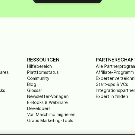
RESSOURCEN
PARTNERSCHAF
Hilfebereich
Alle Partnerprogr
wares
Plattformstatus
Affiliate-Programm
Community
Expertenverzeichn
Blog
Start-ups & VCs
cks
Glossar
Integrationspartne
Newsletter-Vorlagen
Expert:in finden
E-Books & Webinare
Developers
Von Mailchimp migrieren
Gratis Marketing-Tools