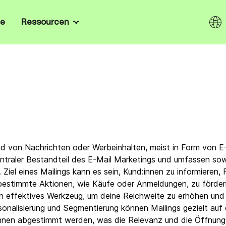
se
Ressourcen
Kanäle
Wissenszentrum
n & Gründer:innen
omatisiere dein Marketing
takte ganz einfach.
E-Mail
Blog
rprise
, Onboarding nach Maß,
SMS
E-Books
Enterprise-Sicherheit.
ndel
I.
WhatsApp
Kundenstimmen
r:innen zurück,
tempfehlungen und fördere
Web & Mobile Push
Newsletter-Vorlagen
d von Nachrichten oder Werbeinhalten, meist in Form von E-M
 zentraler Bestandteil des E-Mail Marketings und umfassen s
erte Lösungen mit den
Live Chat
E-Mail Marketing Softwares
 offenen API, den SDKs und
Ziel eines Mailings kann es sein, Kund:innen zu informieren
o-
n Brevo.
bestimmte Aktionen, wie Käufe oder Anmeldungen, zu förder
Chatbot
Mailchimp-Alternativen
ein effektives Werkzeug, um deine Reichweite zu erhöhen und 
sonalisierung und Segmentierung können Mailings gezielt auf
nem
Wallet
Gratis Marketing-Tools
nnen abgestimmt werden, was die Relevanz und die Öffnungs