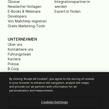
Glossar
Integrationspartner:in
Newsletter-Vorlagen
werden
E-Books & Webinare
Expert:in finden
Developers
Von Mailchimp migrieren
Gratis Marketing-Tools
UNTERNEHMEN
Über uns
Kontaktiere uns
Führungsteam
Karriere
Presse
B Corp
Ökologischer Fußabdruck
Gemeinnützige
By clicking “Accept All Cookies”, you agree to the storing of cookies
in your browser to enhance site navigation, analyze site usage,
Organisationen (NPO)
and provide our ad partners with information for ad
personalization and measurement.
Cookies Settings
Cookie-Einstellungen
Anti-Spam-Richtlinien