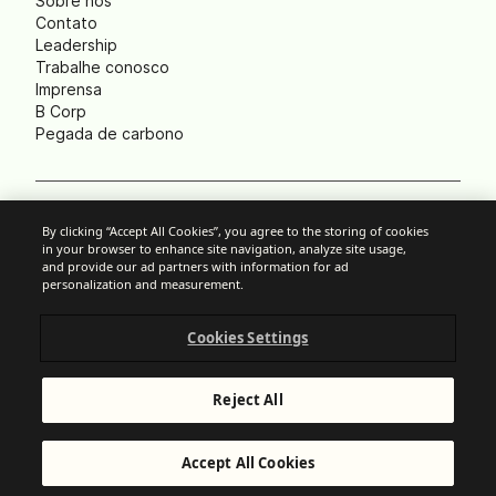
Sobre nós
Contato
Leadership
Trabalhe conosco
Imprensa
B Corp
Pegada de carbono
Cookies
By clicking “Accept All Cookies”, you agree to the storing of cookies
in your browser to enhance site navigation, analyze site usage,
Política anti-spam
and provide our ad partners with information for ad
Política de privacidade
personalization and measurement.
Termos e Condições
Aviso legal
Cookies Settings
Divulgação responsável
© Brevo 2025. Todos os direitos reservados
Reject All
Accept All Cookies