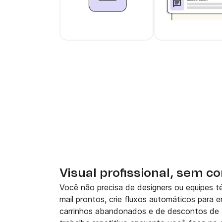
Use arrow keys to navigate between slider 
Cards 1 to 6 of 9 are visible.
Visual profissional, sem c
Você não precisa de designers ou equipes t
mail prontos, crie fluxos automáticos para e
carrinhos abandonados e de descontos de a