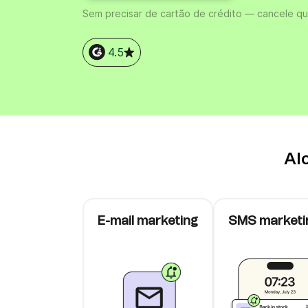
Sem precisar de cartão de crédito — cancele q
Integrações
Integre a Brevo com 150+ ferramentas digitais
como Shopify, WordPress, Stripe, Zapier e mu
mais.
4.5
Al
E-mail marketing
SMS marketi