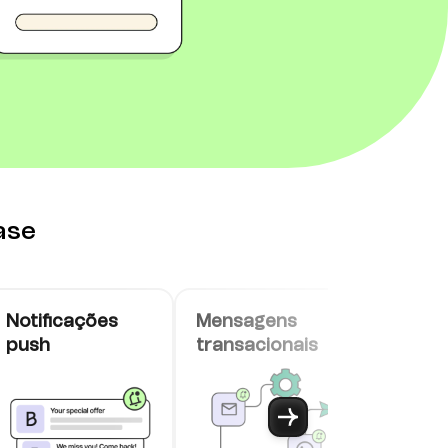
ase
Notificações
Mensagens
Live ch
push
transacionais