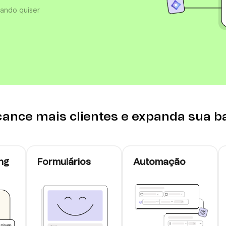
uando quiser
VoIP Phone
,
ito
cance mais clientes e expanda sua b
ng
Formulários
Automação