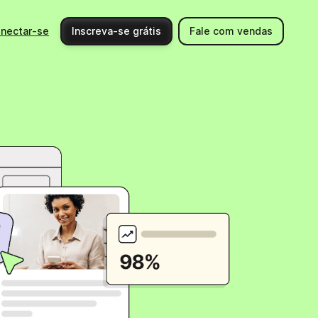
nectar-se
Inscreva-se grátis
Fale com vendas
Usando a Brevo
Ajuda
Integrações
Centro de ajuda
Novos produtos
Fale conosco
Eventos
Documentos de API
Comunidade
Contrate um expert
Parceiros