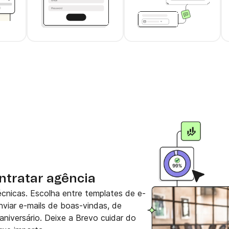
cards
ontratar agência
écnicas. Escolha entre templates de e-
nviar e-mails de boas-vindas, de
niversário. Deixe a Brevo cuidar do