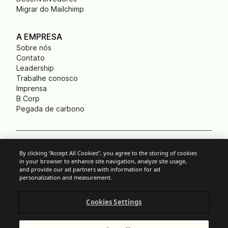
Migrar do Mailchimp
A EMPRESA
Sobre nós
Contato
Leadership
Trabalhe conosco
Imprensa
B Corp
Pegada de carbono
Cookies
By clicking “Accept All Cookies”, you agree to the storing of cookies
in your browser to enhance site navigation, analyze site usage,
Política anti-spam
and provide our ad partners with information for ad
Política de privacidade
personalization and measurement.
Termos e Condições
Aviso legal
Cookies Settings
Divulgação responsável
© Brevo 2025. Todos os direitos reservados