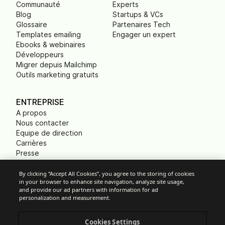
Communauté
Experts
Blog
Startups & VCs
Glossaire
Partenaires Tech
Templates emailing
Engager un expert
Ebooks & webinaires
Développeurs
Migrer depuis Mailchimp
Outils marketing gratuits
ENTREPRISE
A propos
Nous contacter
Equipe de direction
Carrières
Presse
B Corp
Empreinte carbone
By clicking “Accept All Cookies”, you agree to the storing of cookies
in your browser to enhance site navigation, analyze site usage,
ONG
and provide our ad partners with information for ad
personalization and measurement.
Cookies Settings