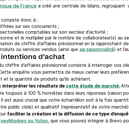
a créé une centrale de bilans, regroupant u
anque de France
s
consiste donc à :
iffrées sur ses concurrents ;
sectorielles comptables sur son secteur d’activité ;
onne et le multiplier par le nombre de collaborateur(s) au se
mation de chiffre d’affaires prévisionnel en la rapprochant 
oduits ou services vendus (ainsi que
) et l’
sa saisonnalité
intentions d'achat
u chiffre d’affaires prévisionnel consiste à interroger vos clie
tte enquête vous permettra de mieux cerner leurs préférenc
t et la quantité de produits qu’ils achètent.
’à
interpréter les résultats de
cette étude de marché.
Att
 toujours à 100 % honnêtes dans leurs réponses (raison pour
Il est aussi crucial que votre échantillon soit à la fois quant
e public cible) et qualitatif (représentatif de votre marché
pour
faciliter la création et la diffusion de ce type d’enq
, que vous pouvez intégrer à Brevo po
rveyMonkey ou Yotpo