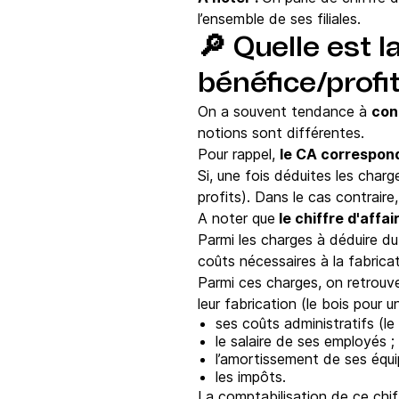
l’ensemble de ses filiales.
🔎
Quelle est la
bénéfice/profit
On a souvent tendance à
conf
notions sont différentes.
Pour rappel,
le CA correspon
Si, une fois déduites les charg
profits). Dans le cas contraire,
A noter que
le chiffre d'affa
Parmi les charges à déduire du
coûts nécessaires à la fabricat
Parmi ces charges, on retrou
leur fabrication (le bois pour 
ses coûts administratifs (le 
le salaire de ses employés ;
l’amortissement de ses équi
les impôts.
La comptabilisation de ce chif