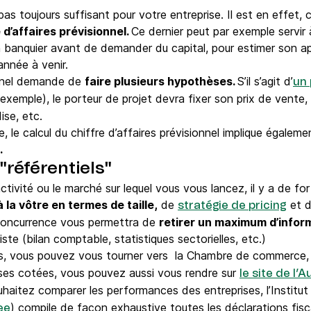
 pas toujours suffisant pour votre entreprise. Il est en effet,
 d’affaires prévisionnel.
Ce dernier peut par exemple servir 
n banquier avant de demander du capital, pour estimer son a
’année à venir.
onnel demande de
faire plusieurs hypothèses.
S’il s’agit d’
un 
exemple), le porteur de projet devra fixer son prix de vente
ise, etc.
, le calcul du chiffre d’affaires prévisionnel implique égalem
.
"référentiels"
ctivité ou le marché sur lequel vous vous lancez, il y a de fo
 la vôtre en termes de taille,
de
et d
stratégie de pricing
e concurrence vous permettra de
retirer un maximum d’infor
iste (bilan comptable, statistiques sectorielles, etc.)
ns, vous pouvez vous tourner vers la Chambre de commerce, 
rises cotées, vous pouvez aussi vous rendre sur
le site de l’
aitez comparer les performances des entreprises, l’Institut 
) compile de façon exhaustive toutes les déclarations fisc
ee