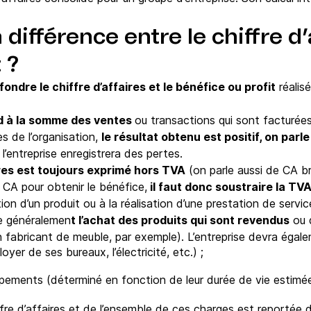
 différence entre le chiffre d’
 ?
ondre le chiffre d’affaires et le bénéfice ou profit
réalisé
d à la somme des ventes
ou transactions qui sont facturées 
es de l’organisation,
le résultat obtenu est positif, on parl
 l’entreprise enregistrera des pertes.
ires est toujours exprimé hors TVA
(on parle aussi de CA br
 CA pour obtenir le bénéfice,
il faut donc soustraire la TV
ion d’un produit ou à la réalisation d’une prestation de servi
ve généralemen
t l’achat des produits qui sont revendus
ou 
un fabricant de meuble, par exemple). L’entreprise devra égal
loyer de ses bureaux, l’électricité, etc.) ;
pements (déterminé en fonction de leur durée de vie estimée
fre d’affaires et de l’ensemble de ces charges est reportée 