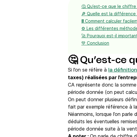
🤔 Qu’est-ce que le chiffre 
🔎 Quelle est la différence 
🖩 Comment calculer facilem
⚙️ Les différentes méthode
🚀 Pourquoi est-il important
💚 Conclusion
🤔 Qu’est-ce qu
Si l’on se réfère à
la définitio
taxes) réalisées par l’entre
CA représente donc la somme d
période donnée (on peut calcu
On peut donner plusieurs défi
fait par exemple référence à 
Néanmoins, lorsque l’on parle d
déduits les éventuelles remises
période donnée suite à la ven
A noter :
On parle de chiffre d