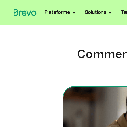
Plateforme
Solutions
Ta
Fonctionnalités
Entrepreneurs
Lancez des campag
Campagnes et automatisation
marketing et gérez
Boostez vos conversions grâce à des parcou
ETI & grandes 
clients multicanaux automatisés.
Comment 
Solutions & onboar
Messages transactionnels
données et sécurit
Envoyez des e-mails, SMS et messages
Ecommerce & re
WhatsApp en temps réel déclenchés via relai
SMTP et API.
Récupérez les pan
personnalisez les of
Gestion des ventes
Développeurs
Accélérez vos ventes avec des pipelines
personnalisés, l’automatisation des ventes, le
Créez des solution
chat, etc.
développeur Brevo, 
exemples de code
Brevo Data Platform
Unifiez et activez vos données pour un marke
plus intelligent et une valeur créée plus vite.
Fidélité clients
Renforcez la fidélité de vos clients grâce à un
programme de récompenses intégré.