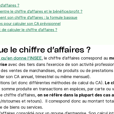
d’affaires ?
entre le chiffre d’affaires et le bénéfice/profit ?
ent son chiffre d’affaires : la formule basique
s pour calculer son CA prévisionnel
 de calculer le chiffre d’affaires ?
e le chiffre d’affaires ?
, le chiffre d’affaires correspond au
mo
n qu’en donne l’INSEE
prise
avec des tiers dans l'exercice de son activité professi
es ventes de marchandises, de produits ou de prestations d
ler son CA annuel, trimestriel ou même mensuel).
nitions (et donc différentes méthodes de calcul du CA).
Le c
la somme produite en transactions en espèces, par carte ou 
e chiffre d’affaires,
on se réfère dans la plupart des cas 
/ristournes et retours). Il correspond donc au montant total 
te de biens ou services.
’affaires consolidé pour un groupe d’entreprise. Son calcul i