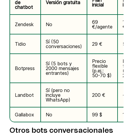
Plan
Plan
de
Versión gratuita
inicial
inte
chatbot
69
115
Zendesk
No
€/agente
€/ag
Sí (50
Tidio
29 €
59 
conversaciones)
Precio
Prec
Sí (5 bots y
flexible
flexi
Botpress
2000 mensajes
(p.ej.:
(p.ej
entrantes)
50-70 $)
200 
Sí (pero no
Landbot
incluye
200 €
-
WhatsApp)
Gallabox
No
99 $
149 
Otros bots conversacionales