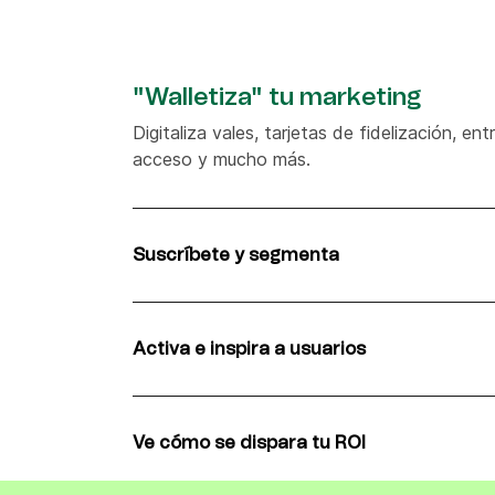
"Walletiza" tu marketing
Digitaliza vales, tarjetas de fidelización, en
acceso y mucho más.
Suscríbete y segmenta
Anima a los clientes a añadir sus tarjeta a 
usuarios para enviar campañas relevantes.
Activa e inspira a usuarios
Crea campañas visuales para wallet y notifi
nuevas ofertas, productos y mucho más.
Ve cómo se dispara tu ROI
Las notificaciones Wallet incentivan a com
clientes multiplican su ROI hasta x36.