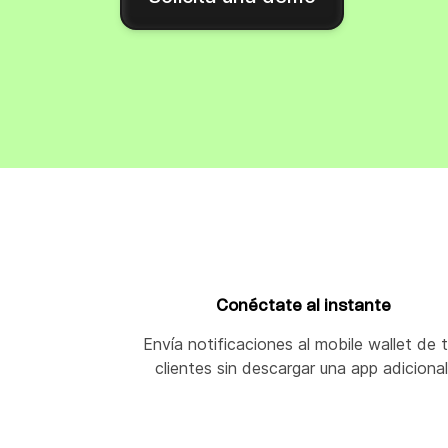
Integra Brevo con más de 150 herramientas
digitales como Shopify, WordPress, Stripe, Za
y más.
Conéctate al instante
Envía notificaciones al mobile wallet de 
clientes sin descargar una app adicional