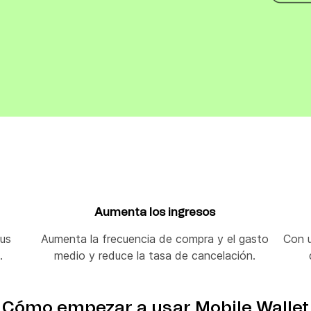
VoIP Phone
pier
Aumenta los ingresos
tus
Aumenta la frecuencia de compra y el gasto
Con u
.
medio y reduce la tasa de cancelación.
Cómo empezar a usar Mobile Wallet