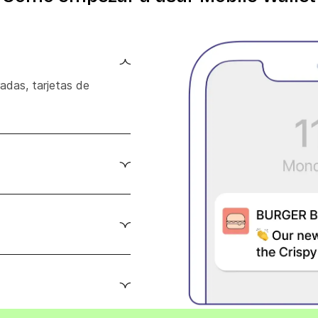
tradas, tarjetas de
su wallet y segmenta
caciones push sobre
prar más veces. Nuestros