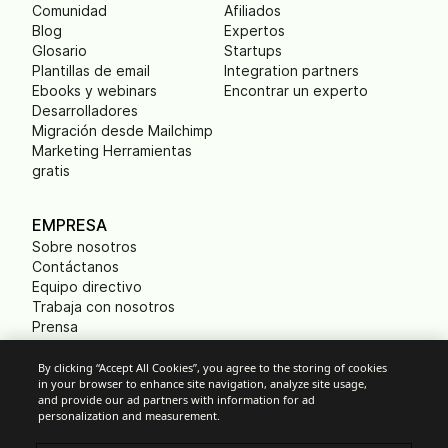
Comunidad
Afiliados
Blog
Expertos
Glosario
Startups
Plantillas de email
Integration partners
Ebooks y webinars
Encontrar un experto
Desarrolladores
Migración desde Mailchimp
Marketing Herramientas
gratis
EMPRESA
Sobre nosotros
Contáctanos
Equipo directivo
Trabaja con nosotros
Prensa
B Corp
Huella ecológica
By clicking “Accept All Cookies”, you agree to the storing of cookies
in your browser to enhance site navigation, analyze site usage,
and provide our ad partners with information for ad
personalization and measurement.