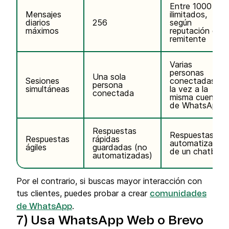
Entre 1000 e
Mensajes
ilimitados,
diarios
256
según
máximos
reputación de
remitente
Varias
personas
Una sola
Sesiones
conectadas a
persona
simultáneas
la vez a la
conectada
misma cuenta
de WhatsApp
Respuestas
Respuestas
Respuestas
rápidas
automatizadas
ágiles
guardadas (no
de un chatbot
automatizadas)
Por el contrario, si buscas mayor interacción con
tus clientes, puedes probar a crear
comunidades
.
de WhatsApp
7) Usa WhatsApp Web o Brevo