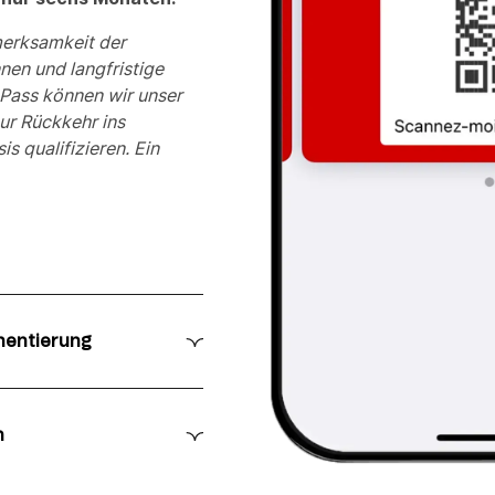
fmerksamkeit der
nen und langfristige
Pass können wir unser
ur Rückkehr ins
 qualifizieren. Ein
mentierung
rückzuholen – er
aht zur Kundschaft und
n
lo Grill, über passive
onen bei der
Benachrichtigungen