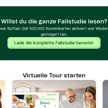
ekt auf dem Smartphone
erungen sowie
en
 motivieren.
personalisieren
Willst du die ganze Fallstudie lesen?
 alles in Brevo
ichneten die Restaurants
wie Buffalo Grill 500.000 Kundenkarten aktiviert und Wied
d Monat
– also
ischer und letztlich
gesteigert hat.
mten Netzwerk.
Lade die komplette Fallstudie herunter
Virtuelle Tour starten