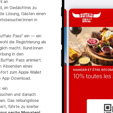
hl an
, im Gedächtnis zu
de Lösung, Gästen einen
tsbesucher:innen in
Buffalo Pass“ ein — ein
ohl die Registrierung als
glich macht. Kund:innen
rbung in den
 Buffalo Pass animiert.
m Absenden eines
fort zum Apple Wallet
ne App-Download.
: ein
esuchen und danach
hen. Das reibungslose
rt, führte zu breiter
 nur sechs Monaten!