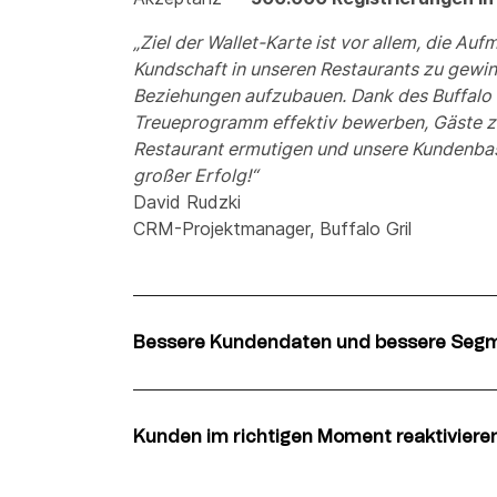
„Ziel der Wallet-Karte ist vor allem, die Au
Kundschaft in unseren Restaurants zu gewin
Beziehungen aufzubauen. Dank des Buffalo 
Treueprogramm effektiv bewerben, Gäste z
Restaurant ermutigen und unsere Kundenbasis
großer Erfolg!“
David Rudzki
CRM-Projektmanager, Buffalo Gril
Bessere Kundendaten und bessere Seg
Der Buffalo Pass tat mehr, als nur Gäste zu
verschaffte Buffalo Grill einen direkten Dr
bessere Einblicke in die eigene Kundenbasis.
Kunden im richtigen Moment reaktiviere
Das Wallet-Pass-Format ermöglichte es Buffa
Durch das Erfassen grundlegender Informati
Kundenbindung hinauszugehen. Dank
Push-
Registrierung konnte das Team: