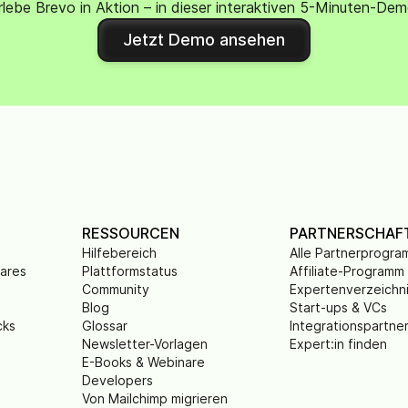
rlebe Brevo in Aktion – in dieser interaktiven 5-Minuten-Dem
Jetzt Demo ansehen
RESSOURCEN
PARTNERSCHAF
Hilfebereich
Alle Partnerprogr
wares
Plattformstatus
Affiliate-Programm
Community
Expertenverzeichn
Blog
Start-ups & VCs
cks
Glossar
Integrationspartne
Newsletter-Vorlagen
Expert:in finden
E-Books & Webinare
Developers
Von Mailchimp migrieren