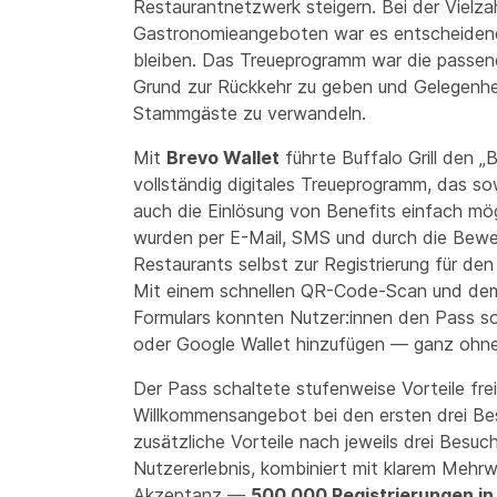
Restaurantnetzwerk steigern. Bei der Vielza
Gastronomieangeboten war es entscheidend
bleiben. Das Treueprogramm war die passen
Grund zur Rückkehr zu geben und Gelegenhei
Stammgäste zu verwandeln.
Mit
Brevo Wallet
führte Buffalo Grill den „
vollständig digitales Treueprogramm, das sow
auch die Einlösung von Benefits einfach mö
wurden per E-Mail, SMS und durch die Bewe
Restaurants selbst zur Registrierung für den
Mit einem schnellen QR-Code-Scan und de
Formulars konnten Nutzer:innen den Pass so
oder Google Wallet hinzufügen — ganz oh
Der Pass schaltete stufenweise Vorteile frei
Willkommensangebot bei den ersten drei B
zusätzliche Vorteile nach jeweils drei Besuc
Nutzererlebnis, kombiniert mit klarem Mehrwe
Akzeptanz —
500.000 Registrierungen in