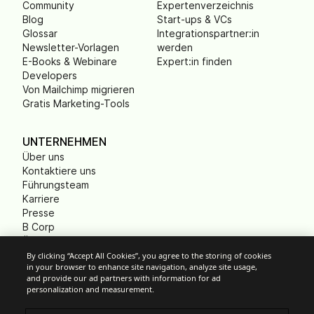
Community
Expertenverzeichnis
Blog
Start-ups & VCs
Glossar
Integrationspartner:in
Newsletter-Vorlagen
werden
E-Books & Webinare
Expert:in finden
Developers
Von Mailchimp migrieren
Gratis Marketing-Tools
UNTERNEHMEN
Über uns
Kontaktiere uns
Führungsteam
Karriere
Presse
B Corp
Ökologischer Fußabdruck
Gemeinnützige
By clicking “Accept All Cookies”, you agree to the storing of cookies
in your browser to enhance site navigation, analyze site usage,
Organisationen (NPO)
and provide our ad partners with information for ad
personalization and measurement.