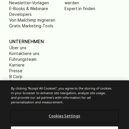
Newsletter-Vorlagen
werden
E-Books & Webinare
Expert:in finden
Developers
Von Mailchimp migrieren
Gratis Marketing-Tools
UNTERNEHMEN
Über uns
Kontaktiere uns
Führungsteam
Karriere
Presse
B Corp
Ökologischer Fußabdruck
Gemeinnützige
By clicking “Accept All Cookies”, you agree to the storing of cookies
in your browser to enhance site navigation, analyze site usage,
Organisationen (NPO)
and provide our ad partners with information for ad
personalization and measurement.
Cookies Settings
Cookie-Einstellungen
Anti-Spam-Richtlinien