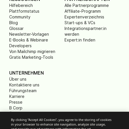
Hilfebereich
Alle Partnerprogramme
Plattformstatus
Affiliate-Programm
Community
Expertenverzeichnis
Blog
Start-ups & VCs
Glossar
Integrationspartner:in
Newsletter-Vorlagen
werden
E-Books & Webinare
Expert:in finden
Developers
Von Mailchimp migrieren
Gratis Marketing-Tools
UNTERNEHMEN
Über uns
Kontaktiere uns
Führungsteam
Karriere
Presse
B Corp
Ökologischer Fußabdruck
Gemeinnützige
By clicking “Accept All Cookies”, you agree to the storing of cookies
in your browser to enhance site navigation, analyze site usage,
Organisationen (NPO)
and provide our ad partners with information for ad