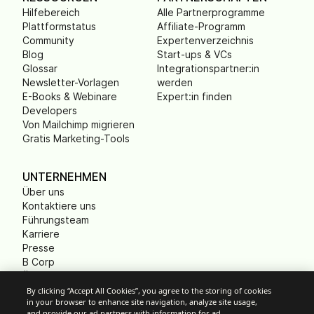
Hilfebereich
Alle Partnerprogramme
Plattformstatus
Affiliate-Programm
Community
Expertenverzeichnis
Blog
Start-ups & VCs
Glossar
Integrationspartner:in
Newsletter-Vorlagen
werden
E-Books & Webinare
Expert:in finden
Developers
Von Mailchimp migrieren
Gratis Marketing-Tools
UNTERNEHMEN
Über uns
Kontaktiere uns
Führungsteam
Karriere
Presse
B Corp
Ökologischer Fußabdruck
Gemeinnützige
By clicking “Accept All Cookies”, you agree to the storing of cookies
in your browser to enhance site navigation, analyze site usage,
Organisationen (NPO)
and provide our ad partners with information for ad