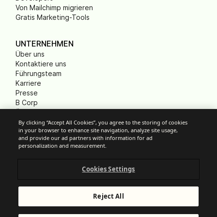
Von Mailchimp migrieren
Gratis Marketing-Tools
UNTERNEHMEN
Über uns
Kontaktiere uns
Führungsteam
Karriere
Presse
B Corp
Ökologischer Fußabdruck
Gemeinnützige
By clicking “Accept All Cookies”, you agree to the storing of cookies
in your browser to enhance site navigation, analyze site usage,
Organisationen (NPO)
and provide our ad partners with information for ad
personalization and measurement.
Cookies Settings
Cookie-Einstellungen
Anti-Spam-Richtlinien
Datenschutzrichtlinien
Reject All
Allgemeine Nutzungsbedingungen
Impressum