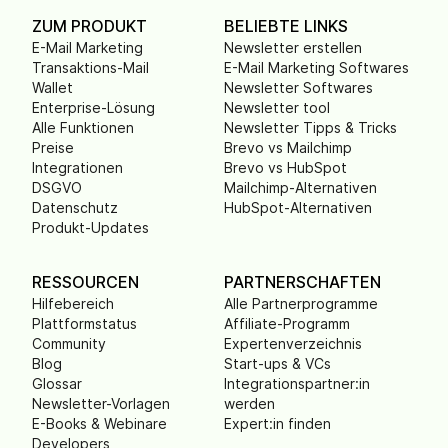
ZUM PRODUKT
BELIEBTE LINKS
E-Mail Marketing
Newsletter erstellen
Transaktions-Mail
E-Mail Marketing Softwares
Wallet
Newsletter Softwares
Enterprise-Lösung
Newsletter tool
Alle Funktionen
Newsletter Tipps & Tricks
Preise
Brevo vs Mailchimp
Integrationen
Brevo vs HubSpot
DSGVO
Mailchimp-Alternativen
Datenschutz
HubSpot-Alternativen
Produkt-Updates
RESSOURCEN
PARTNERSCHAFTEN
Hilfebereich
Alle Partnerprogramme
Plattformstatus
Affiliate-Programm
Community
Expertenverzeichnis
Blog
Start-ups & VCs
Glossar
Integrationspartner:in
Newsletter-Vorlagen
werden
E-Books & Webinare
Expert:in finden
Developers