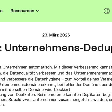
se
Ressourcen
Kanäle
Wissenszentrum
n & Gründer:innen
omatisiere dein Marketing
23. März 2026
takte ganz einfach.
E-Mail
Blog
rprise
t: Unternehmens-Dedup
, Onboarding nach Maß,
SMS
E-Books
Enterprise-Sicherheit.
ndel
I.
WhatsApp
Kundenstimmen
r:innen zurück,
tempfehlungen und fördere
e Unternehmen automatisch. Mit dieser Verbesserung kanns
Web & Mobile Push
Newsletter-Vorlagen
n, die Datenqualität verbessern und das Unternehmensmana
und verbessere die Datenhygiene – zum Vorteil deines Vertr
erte Lösungen mit den
Live Chat
E-Mail Marketing Softwares
 Unternehmensdomäne erkannt, bei fehlender Domäne über
 offenen API, den SDKs und
o-
n Brevo.
 mit derselben Domäne wird blockiert
Chatbot
Mailchimp-Alternativen
ng von Duplikaten: Bei mehreren erkannten Duplikaten begi
ehmen. Sobald zwei Unternehmen zusammengeführt wurden, e
nem
en.
Wallet
Gratis Marketing-Tools