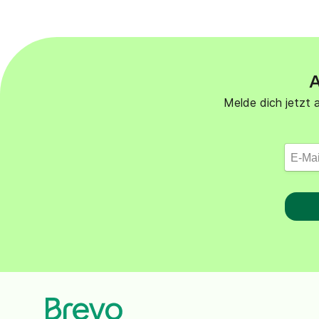
Integrationen
Verbinde Brevo mit 150+ digitalen Tools wie
Shopify, WordPress, Stripe, Zapier und mehr.
A
Melde dich jetzt a