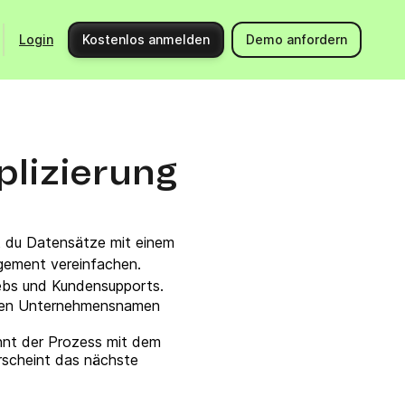
Login
Kostenlos anmelden
Demo anfordern
Starte durch mit Brevo
Support
Integrationen
Hilfeberei
lizierung
Produkt-Updates
Kontaktier
Community
API-Doku
t du Datensätze mit einem
Events
gement vereinfachen.
iebs und Kundensupports.
Partnerprogramm
 den Unternehmensnamen
Jetzt Expert:in beauftragen
nnt der Prozess mit dem
rscheint das nächste