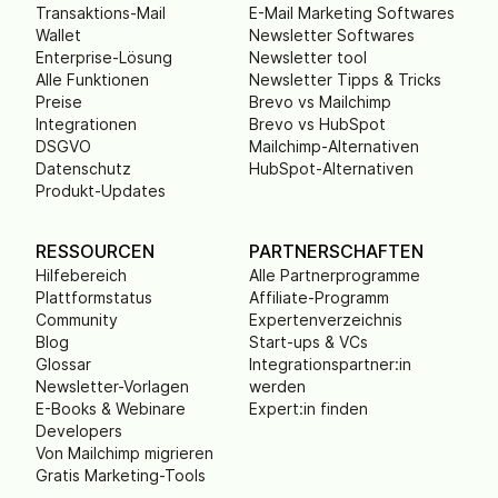
Transaktions-Mail
E-Mail Marketing Softwares
Wallet
Newsletter Softwares
Enterprise-Lösung
Newsletter tool
Alle Funktionen
Newsletter Tipps & Tricks
Preise
Brevo vs Mailchimp
Integrationen
Brevo vs HubSpot
DSGVO
Mailchimp-Alternativen
Datenschutz
HubSpot-Alternativen
Produkt-Updates
RESSOURCEN
PARTNERSCHAFTEN
Hilfebereich
Alle Partnerprogramme
Plattformstatus
Affiliate-Programm
Community
Expertenverzeichnis
Blog
Start-ups & VCs
Glossar
Integrationspartner:in
Newsletter-Vorlagen
werden
E-Books & Webinare
Expert:in finden
Developers
Von Mailchimp migrieren
Gratis Marketing-Tools