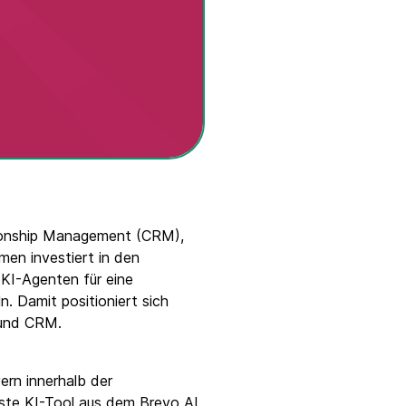
ationship Management (CRM),
en investiert in den
 KI-Agenten für eine
n. Damit positioniert sich
 und CRM.
rn innerhalb der
ste KI-Tool aus dem Brevo AI