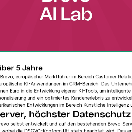
VoIP Phone
über 5 Jahre
5. Brevo, europäischer Marktführer im Bereich Customer Rel
reuropäische KI-Anwendungen im CRM-Bereich. Das Unternehm
nen Euro in die Entwicklung eigener KI-Tools, um intelligente
sonalisierung und ein optimiertes Kundenerlebnis zu entwickel
ikanischen Entwicklungen im Bereich Künstliche Intelligenz
erver, höchster Datenschutz
evo selbst entwickelt und auf den bestehenden Brevo-Serve
, wobei die DSGVO-Konformität stets beachtet wird. Das er