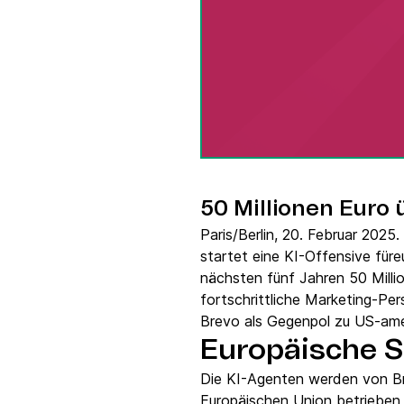
Integrationen
Verbinde Brevo mit 150+ digitalen Tools wie
Shopify, WordPress, Stripe, Zapier und mehr.
50 Millionen Euro 
Paris/Berlin, 20. Februar 202
startet eine KI-Offensive fü
nächsten fünf Jahren 50 Millio
fortschrittliche Marketing-Per
Brevo als Gegenpol zu US-amer
Europäische S
Die KI-Agenten werden von Br
Europäischen Union betrieben