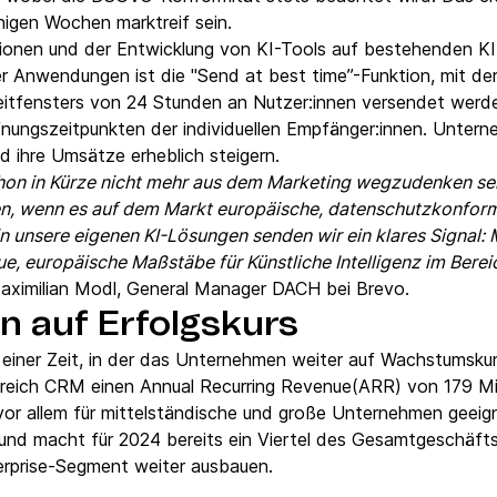
nigen Wochen marktreif sein.
itionen und der Entwicklung von KI-Tools auf bestehenden K
r Anwendungen ist die "Send at best time”-Funktion, mit d
eitfensters von 24 Stunden an Nutzer:innen versendet werd
fnungszeitpunkten der individuellen Empfänger:innen. Unter
d ihre Umsätze erheblich steigern.
schon in Kürze nicht mehr aus dem Marketing wegzudenken sei
n, wenn es auf dem Markt europäische, datenschutzkonfor
in unsere eigenen KI-Lösungen senden wir ein klares Signal:
eue, europäische Maßstäbe für Künstliche Intelligenz im Bere
Maximilian Modl, General Manager DACH bei Brevo.
n auf Erfolgskurs
iner Zeit, in der das Unternehmen weiter auf Wachstumskurs
ereich CRM einen Annual Recurring Revenue(ARR) von 179 Mil
or allem für mittelständische und große Unternehmen geeigne
und macht für 2024 bereits ein Viertel des Gesamtgeschäfts
erprise-Segment weiter ausbauen.