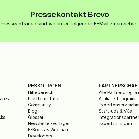
Pressekontakt Brevo
Presseanfragen sind wir unter folgender E-Mail zu erreich
RESSOURCEN
PARTNERSCHAF
Hilfebereich
Alle Partnerprogr
wares
Plattformstatus
Affiliate-Programm
Community
Expertenverzeichn
Blog
Start-ups & VCs
cks
Glossar
Integrationspartne
Newsletter-Vorlagen
Expert:in finden
E-Books & Webinare
Developers