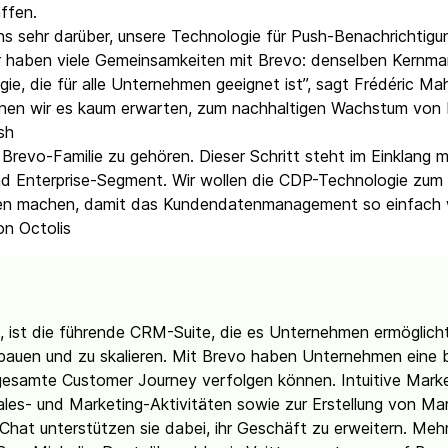
ffen.
s sehr darüber, unsere Technologie für Push-Benachrichtigu
r haben viele Gemeinsamkeiten mit Brevo: denselben Kernm
ogie, die für alle Unternehmen geeignet ist”, sagt Frédéric 
önnen wir es kaum erwarten, zum nachhaltigen Wachstum von 
ush
r Brevo-Familie zu gehören. Dieser Schritt steht im Einklang
d Enterprise-Segment. Wir wollen die CDP-Technologie zum 
den machen, damit das Kundendatenmanagement so einfach w
on Octolis
, ist die führende CRM-Suite, die es Unternehmen ermöglicht
auen und zu skalieren. Mit Brevo haben Unternehmen eine b
 gesamte Customer Journey verfolgen können. Intuitive Marke
ales- und Marketing-Aktivitäten sowie zur Erstellung von M
hat unterstützen sie dabei, ihr Geschäft zu erweitern. Me