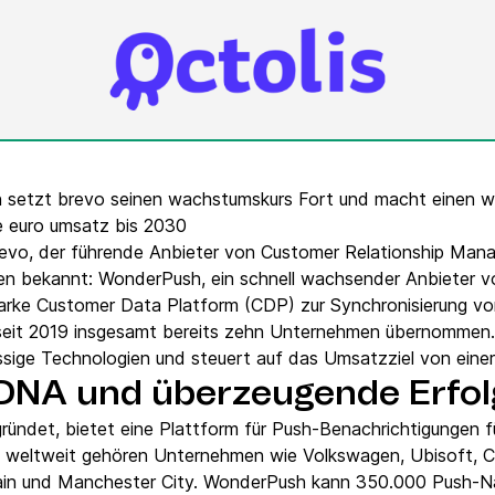
VoIP Phone
en setzt brevo seinen wachstumskurs Fort und macht einen wic
rde euro umsatz bis 2030
Brevo, der führende Anbieter von Customer Relationship Ma
n bekannt: WonderPush, ein schnell wachsender Anbieter v
starke Customer Data Platform (CDP) zur Synchronisierung v
 seit 2019 insgesamt bereits zehn Unternehmen übernommen.
ssige Technologien und steuert auf das Umsatzziel von einer 
NA und überzeugende Erfol
ündet, bietet eine Plattform für Push-Benachrichtigungen 
 weltweit gehören Unternehmen wie Volkswagen, Ubisoft, C
main und Manchester City. WonderPush kann 350.000 Push-N