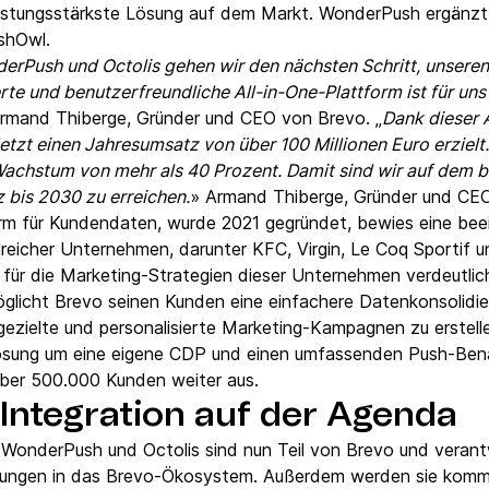
leistungsstärkste Lösung auf dem Markt. WonderPush ergänz
shOwl.
erPush und Octolis gehen wir den nächsten Schritt, unser
erte und benutzerfreundliche All-in-One-Plattform ist für un
 Armand Thiberge, Gründer und CEO von Brevo. „
Dank dieser 
etzt einen Jahresumsatz von über 100 Millionen Euro erzielt.
Wachstum von mehr als 40 Prozent. Damit sind wir auf dem b
z bis 2030 zu erreichen.
» Armand Thiberge, Gründer und CE
tform für Kundendaten, wurde 2021 gegründet, bewies eine b
reicher Unternehmen, darunter KFC, Virgin, Le Coq Sportif 
für die Marketing-Strategien dieser Unternehmen verdeutlich
möglicht Brevo seinen Kunden eine einfachere Datenkonsolidie
gezielte und personalisierte Marketing-Kampagnen zu erstell
sung um eine eigene CDP und einen umfassenden Push-Bena
über 500.000 Kunden weiter aus.
Integration auf der Agenda
onderPush und Octolis sind nun Teil von Brevo und verantw
Lösungen in das Brevo-Ökosystem. Außerdem werden sie komm