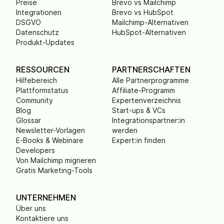
Preise
Brevo vs Mailchimp
Integrationen
Brevo vs HubSpot
DSGVO
Mailchimp-Alternativen
Datenschutz
HubSpot-Alternativen
Produkt-Updates
RESSOURCEN
PARTNERSCHAFTEN
Hilfebereich
Alle Partnerprogramme
Plattformstatus
Affiliate-Programm
Community
Expertenverzeichnis
Blog
Start-ups & VCs
Glossar
Integrationspartner:in
Newsletter-Vorlagen
werden
E-Books & Webinare
Expert:in finden
Developers
Von Mailchimp migrieren
Gratis Marketing-Tools
UNTERNEHMEN
Über uns
Kontaktiere uns