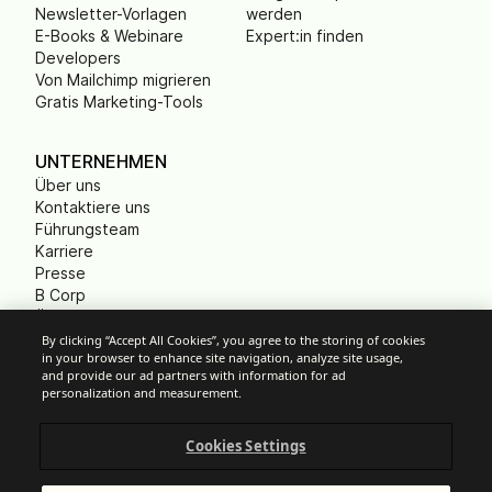
Newsletter-Vorlagen
werden
E-Books & Webinare
Expert:in finden
Developers
Von Mailchimp migrieren
Gratis Marketing-Tools
UNTERNEHMEN
Über uns
Kontaktiere uns
Führungsteam
Karriere
Presse
B Corp
Ökologischer Fußabdruck
Gemeinnützige
By clicking “Accept All Cookies”, you agree to the storing of cookies
in your browser to enhance site navigation, analyze site usage,
Organisationen (NPO)
and provide our ad partners with information for ad
personalization and measurement.
Cookies Settings
Cookie-Einstellungen
Anti-Spam-Richtlinien