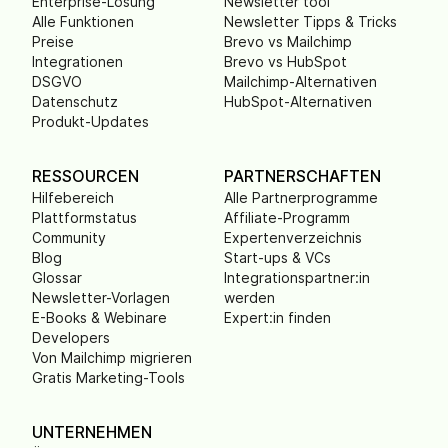
Enterprise-Lösung
Newsletter tool
Alle Funktionen
Newsletter Tipps & Tricks
Preise
Brevo vs Mailchimp
Integrationen
Brevo vs HubSpot
DSGVO
Mailchimp-Alternativen
Datenschutz
HubSpot-Alternativen
Produkt-Updates
RESSOURCEN
PARTNERSCHAFTEN
Hilfebereich
Alle Partnerprogramme
Plattformstatus
Affiliate-Programm
Community
Expertenverzeichnis
Blog
Start-ups & VCs
Glossar
Integrationspartner:in
Newsletter-Vorlagen
werden
E-Books & Webinare
Expert:in finden
Developers
Von Mailchimp migrieren
Gratis Marketing-Tools
UNTERNEHMEN