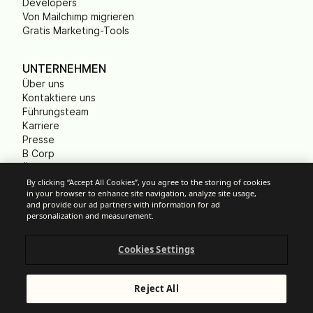
Developers
Von Mailchimp migrieren
Gratis Marketing-Tools
UNTERNEHMEN
Über uns
Kontaktiere uns
Führungsteam
Karriere
Presse
B Corp
Ökologischer Fußabdruck
Gemeinnützige
By clicking “Accept All Cookies”, you agree to the storing of cookies
in your browser to enhance site navigation, analyze site usage,
Organisationen (NPO)
and provide our ad partners with information for ad
personalization and measurement.
Cookies Settings
Cookie-Einstellungen
Anti-Spam-Richtlinien
Datenschutzrichtlinien
Reject All
Allgemeine Nutzungsbedingungen
Impressum