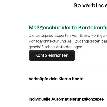
So verbinde
Maßgeschneiderte Kontokonfi
Die Enterprise Experten von Brevo konfiguri
Kontoarchitektur und API Zugangsdaten pa
geschäftlichen Anforderungen.
Konto einrichten
Verknüpfe dein Klarna Konto
Du kannst individuelle Szenarien erstellen,
und Brevo über No Code Lösungen und die 
Dokumentation zu übertragen. Oder registrie
Individuelle Automatisierungskonzepte
Events über die Inbound Webhook Services
Dein dediziertes Team aktiviert vorgeferti