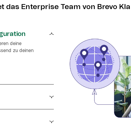
t das Enterprise Team von Brevo Kla
guration
eren deine
ssend zu deinen
 um Daten zwischen Klarna
Klarna API
re dich für Klarna
 von Brevo
gte Workflows oder